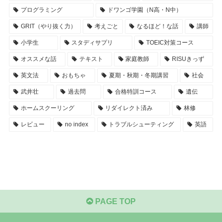
プログラミング
ドワンゴ学園（N高・N中）
GRIT（やり抜く力）
考えごと
なるほど！な話
講師
小学生
スタディサプリ
TOEIC対策コース
オススメな話
テキスト
家庭教師
RISUきっず
英文法
おもちゃ
夏期・秋期・冬期講習
社会
武井壮
過去問
合格特訓コース
遺伝
ホームスクーリング
リダイレクト済み
林修
レビュー
no index
トラブルシューティング
英語
PAGE TOP