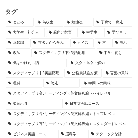
タグ
まとめ
高校生
勉強法
子育て・育児
大学生・社会人
親向け教育
中学生
学び直し
豆知識
有名人から学ぶ
クイズ
本
就活
教師
スタディサプリ中2英語応用
中学生向け
気をつけたい話
入会・退会・解約
スタディサプリ中3英語応用
公務員試験対策
言葉の意味
理科
幼児
学問への興味
スタディサプリ高3リーディング＜英文解釈編＞ハイレベル
知育玩具
日常英会話コース
スタディサプリ高3リーディング＜英文解釈編＞トップレベル
スタディサプリ高3リーディング＜英文解釈編＞スタンダードレベル
ビジネス英話コース
脳科学
テクニックな話