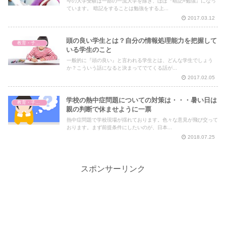
今の大学受験は一部の一流大学を除き、ほぼ『暗記=勉強』になっ
ています。 暗記をすることは勉強をする上...
2017.03.12
頭の良い学生とは？自分の情報処理能力を把握して
教育・子育て
いる学生のこと
一般的に『頭の良い』と言われる学生とは、どんな学生でしょう
か？こういう話になると決まってでてくる話が...
2017.02.05
学校の熱中症問題についての対策は・・・暑い日は
教育・子育て
親の判断で休ませように一票
熱中症問題で学校現場が揺れております。色々な意見が飛び交って
おります。まず前提条件にしたいのが、日本...
2018.07.25
スポンサーリンク