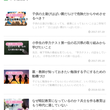
子供の土遊びはばい菌だらけで危険だからやめさせ
教育・子育て
るべき？
子供の土遊びが脳にとっても、健康にとってもいいことはご存知で
しょうか？ 「土にはばい菌がいっぱいだか...
2017.07.19
小学生の学力テスト第一位の石川県の取り組みから
教育・子育て
学びたいこと
先日、橋下羽鳥の番組を見ていたら、『学力テスト』の話をしてい
ました。 小学生の学力テストの第一位は石...
2017.05.18
親・教師が知っておきたい勉強する子にするための
教育・子育て
動機づけ
子どもに勉強をやってもらいたいのだけれど、いい方法ないかな
ー？どうやって動機付けをしたらいいのだろう...
2019.02.09
なぜ暗記教育になっているのか？兵士を作る教育は
教育・子育て
もう時代に適していない