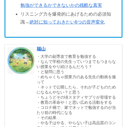
勉強ができるかできないかの残酷な真実
リスニング力を爆発的にあげるための必須知
識→
絶対に知っておきたい6つの音声変化
福山
・大学の副専攻で教育を勉強する
・なんで学校の先生っていつまでもつまらな
い授業をやり続けるんだろう？
・と疑問に思う
・めちゃくちゃ授業力のある先生の動画を撮
って
・ネットで公開したら、それが子どものため
になるんやない？と思う
・ちょうどその頃スタディサプリが登場する
・教育の革命や！と思い広める活動をする
・コロナ禍で、家でネットで勉強するのが当
たり前の時代になる
・その結果…
・やる子はやる、やらない子は高品質のコン