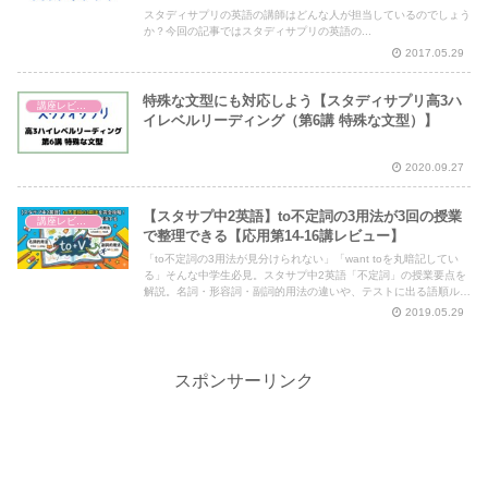
スタディサプリの英語の講師はどんな人が担当しているのでしょう
か？今回の記事ではスタディサプリの英語の...
2017.05.29
特殊な文型にも対応しよう【スタディサプリ高3ハ
講座レビュー
イレベルリーディング（第6講 特殊な文型）】
2020.09.27
【スタサプ中2英語】to不定詞の3用法が3回の授業
講座レビュー
で整理できる【応用第14-16講レビュー】
「to不定詞の3用法が見分けられない」「want toを丸暗記してい
る」そんな中学生必見。スタサプ中2英語「不定詞」の授業要点を
解説。名詞・形容詞・副詞的用法の違いや、テストに出る語順ルー
ルを短時間で攻略します。
2019.05.29
スポンサーリンク