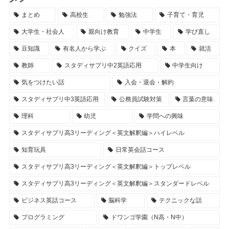
まとめ
高校生
勉強法
子育て・育児
大学生・社会人
親向け教育
中学生
学び直し
豆知識
有名人から学ぶ
クイズ
本
就活
教師
スタディサプリ中2英語応用
中学生向け
気をつけたい話
入会・退会・解約
スタディサプリ中3英語応用
公務員試験対策
言葉の意味
理科
幼児
学問への興味
スタディサプリ高3リーディング＜英文解釈編＞ハイレベル
知育玩具
日常英会話コース
スタディサプリ高3リーディング＜英文解釈編＞トップレベル
スタディサプリ高3リーディング＜英文解釈編＞スタンダードレベル
ビジネス英話コース
脳科学
テクニックな話
プログラミング
ドワンゴ学園（N高・N中）