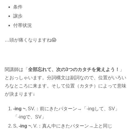
条件
譲歩
付帯状況
…頭が痛くなりますね😱
関講師は「
全部忘れて、次の3つのカタチを覚えよう！
」
とおっしゃいます。分詞構文は副詞なので、位置がいろい
ろなところに来ます。そして位置（カタチ）によって意味
が決まります↓
-ing ~
, SV.：前にきたパターン→「-ingして、SV」
「-ingで、SV」
S,
-ing ~
, V.：真ん中にきたパターン→上と同じ