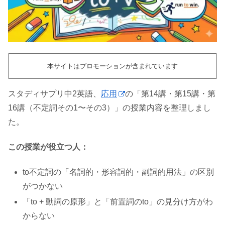
本サイトはプロモーションが含まれています
スタディサプリ中2英語、
応用
の「第14講・第15講・第
16講（不定詞その1〜その3）」の授業内容を整理しまし
た。
この授業が役立つ人：
to不定詞の「名詞的・形容詞的・副詞的用法」の区別
がつかない
「to + 動詞の原形」と「前置詞のto」の見分け方がわ
からない