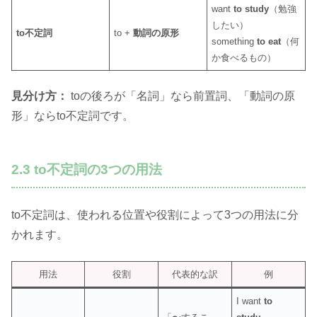
want
to study
（勉強
したい）
to不定詞
to +
動詞の原形
something
to eat
（何
か食べるもの）
見分け方：
toの後ろが「名詞」なら前置詞、「動詞の原
形」ならto不定詞です。
2.3 to不定詞の3つの用法
to不定詞は、使われる位置や役割によって3つの用法に分
かれます。
用法
役割
代表的な訳
例
I want
to