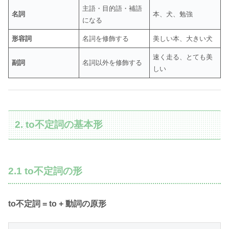
主語・目的語・補語
名詞
本、犬、勉強
になる
形容詞
名詞を修飾する
美しい本、大きい犬
速く走る、とても美
副詞
名詞以外を修飾する
しい
2. to不定詞の基本形
2.1 to不定詞の形
to不定詞 = to + 動詞の原形