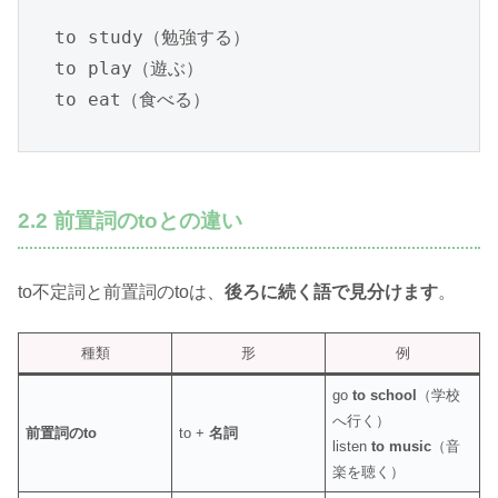
to study（勉強する）

to play（遊ぶ）

to eat（食べる）
2.2 前置詞のtoとの違い
to不定詞と前置詞のtoは、
後ろに続く語で見分けます
。
種類
形
例
go
to school
（学校
へ行く）
前置詞のto
to +
名詞
listen
to music
（音
楽を聴く）