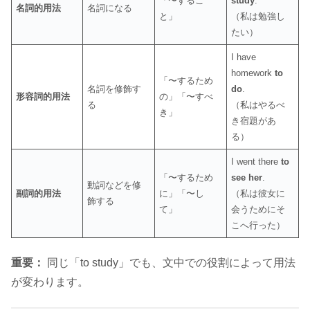
「〜するこ
study
.
名詞的用法
名詞になる
と」
（私は勉強し
たい）
I have
homework
to
「〜するため
名詞を修飾す
do
.
形容詞的用法
の」「〜すべ
る
（私はやるべ
き」
き宿題があ
る）
I went there
to
「〜するため
see her
.
動詞などを修
副詞的用法
に」「〜し
（私は彼女に
飾する
て」
会うためにそ
こへ行った）
重要：
同じ「to study」でも、文中での役割によって用法
が変わります。