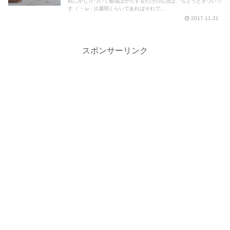
机にかじりついて勉強ばかりするだけの生活は、ちょっときついで
す（´・ω・)1週間くらいであればそれで...
2017.11.21
スポンサーリンク