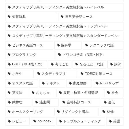
スタディサプリ高3リーディング＜英文解釈編＞ハイレベル
知育玩具
日常英会話コース
スタディサプリ高3リーディング＜英文解釈編＞トップレベル
スタディサプリ高3リーディング＜英文解釈編＞スタンダードレベル
ビジネス英話コース
脳科学
テクニックな話
プログラミング
ドワンゴ学園（N高・N中）
GRIT（やり抜く力）
考えごと
なるほど！な話
講師
小学生
スタディサプリ
TOEIC対策コース
オススメな話
テキスト
家庭教師
RISUきっず
英文法
おもちゃ
夏期・秋期・冬期講習
社会
武井壮
過去問
合格特訓コース
遺伝
ホームスクーリング
リダイレクト済み
林修
レビュー
no index
トラブルシューティング
英語