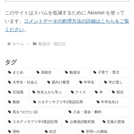
このサイトはスパムを低減するために Akismet を使って
います。
コメントデータの処理方法の詳細はこちらをご覧
ください
。
ホーム
勉強法・暗記法
タグ
まとめ
高校生
勉強法
子育て・育児
大学生・社会人
親向け教育
中学生
学び直し
豆知識
有名人から学ぶ
クイズ
本
就活
教師
スタディサプリ中2英語応用
中学生向け
気をつけたい話
入会・退会・解約
スタディサプリ中3英語応用
公務員試験対策
言葉の意味
理科
幼児
学問への興味