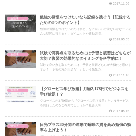
2017.11.09
勉強の習慣をつけたいなら記録を残そう【記録する
勉強法・暗記法
ための3つのポイント】
勉強の習慣をつけたいのだけれど、なにかいい方法ないかなー？そ
んな疑問に答えます。ダイエットや運動習慣...
2019.05.05
試験で高得点を取るためには予習と復習はどちらが
勉強法・暗記法
大切？復習の効果的なタイミングを科学的に！
試験で良い点を取るためには、予習と復習どちらが大切だと思いま
すか？「予習の方が大切だ！」という先生の...
2017.11.16
【グロービス学び放題】月額2,178円でビジネスを
勉強法・暗記法
学び放題！？
グロービスが3月9日から『グロービス学び放題』というサービス
を開始したのをご存知でしょうか？社会人向...
2017.05.15
日光プラス30分間の運動で睡眠の質を高め勉強の効
勉強法・暗記法
率を上げよう！