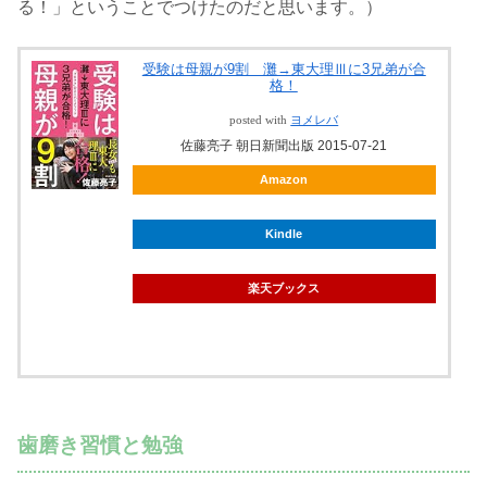
る！」ということでつけたのだと思います。）
受験は母親が9割 灘→東大理Ⅲに3兄弟が合
格！
posted with
ヨメレバ
佐藤亮子 朝日新聞出版 2015-07-21
Amazon
Kindle
楽天ブックス
歯磨き習慣と勉強