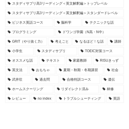
スタディサプリ高3リーディング＜英文解釈編＞トップレベル
スタディサプリ高3リーディング＜英文解釈編＞スタンダードレベル
ビジネス英話コース
脳科学
テクニックな話
プログラミング
ドワンゴ学園（N高・N中）
GRIT（やり抜く力）
考えごと
なるほど！な話
講師
小学生
スタディサプリ
TOEIC対策コース
オススメな話
テキスト
家庭教師
RISUきっず
英文法
おもちゃ
夏期・秋期・冬期講習
社会
武井壮
過去問
合格特訓コース
遺伝
ホームスクーリング
リダイレクト済み
林修
レビュー
no index
トラブルシューティング
英語