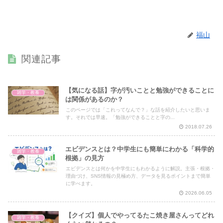
福山
関連記事
【気になる話】字が汚いことと勉強ができることに
雑学・教養
は関係があるのか？
このページでは「これってなんで？」な話を紹介したいと思いま
す。それでは早速。「勉強ができることと字の...
2018.07.26
エビデンスとは？中学生にも簡単にわかる「科学的
雑学・教養
根拠」の見方
エビデンスとは何かを中学生にもわかるように解説。主張・根拠・
理由づけ、SNS情報の見極め方、データを見るポイントまで簡単
に学べます。
2026.06.05
【クイズ】個人でやってるたこ焼き屋さんってどれ
雑学・教養