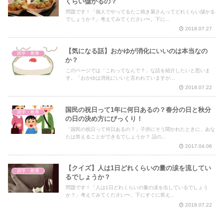
くらい儲かるの？
問題です！「個人でやってるたこ焼き屋さんってどれくらい儲かる
でしょうか？」考えてみてください〜。下に...
2018.07.27
【気になる話】おかゆが消化にいいのは本当なの
雑学・教養
か？
このページでは「これってなんで？」な話を紹介したいと思いま
す。「おかゆは消化にいいと言われていますが...
2018.07.22
国民の祝日って1年に何日あるの？春分の日と秋分
雑学・教養
の日の決め方にびっくり！
「国民の祝日って何日あるの？」子供にそう聞かれたときに、あな
たは答えることができるでしょうか？ 話の...
2017.04.06
【クイズ】人は1日どれくらいの量の涙を流してい
雑学・教養
るでしょうか？
問題です！「人は1日どれくらいの量の涙を出しているでしょう
か？」考えてみてください〜。下にすぐに答え...
2018.07.22