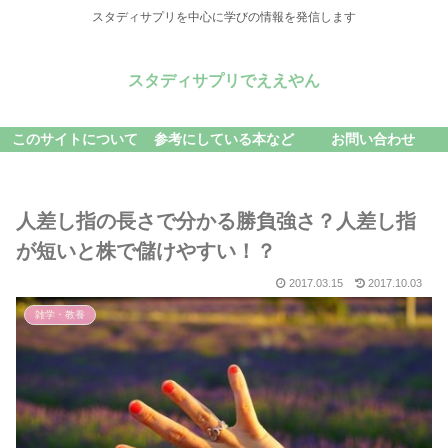
スタディサプリを中心に学びの情報を発信します
スタディサプリでええやん
このサイトについて
参考にしている本など
お問い合わせ
人差し指の長さで分かる勝負強さ？人差し指
が短いと株で儲けやすい！？
2017.03.15
2017.10.03
雑学・教養