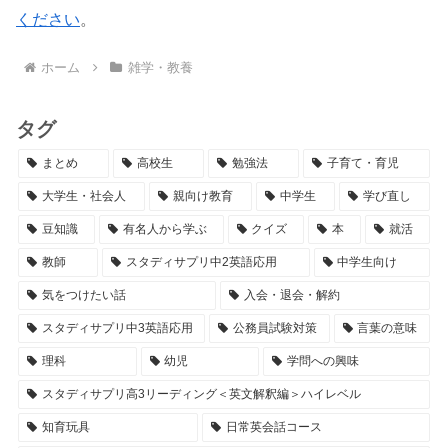
ください
。
ホーム
雑学・教養
タグ
まとめ
高校生
勉強法
子育て・育児
大学生・社会人
親向け教育
中学生
学び直し
豆知識
有名人から学ぶ
クイズ
本
就活
教師
スタディサプリ中2英語応用
中学生向け
気をつけたい話
入会・退会・解約
スタディサプリ中3英語応用
公務員試験対策
言葉の意味
理科
幼児
学問への興味
スタディサプリ高3リーディング＜英文解釈編＞ハイレベル
知育玩具
日常英会話コース