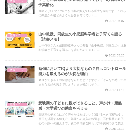
教育・子育て
子高齢化
高齢化 少子化この2つが日本の抱えている重大な問題です。これら
の問題が今後どのような影響を与えていく...
2017.05.07
山中教授、同級生の小児脳科学者と子育てを語る
教育・子育て
【読書メモ】
山中伸弥さんと成田奈緒子さんの共著『山中教授、同級生の小児脳
科学者と子育てを語る』を読んだのでメモ。...
2022.05.25
勉強においてIQより大切なもの？自己コントロール
教育・子育て
能力を鍛えるのが大切な理由
勉強ができる子の特徴はなんだと思いますか？「そんなの持って生
まれた地頭の良さでしょ？」まぁ確かにそう...
2017.11.18
受験期の子どもに親ができること。声かけ・距離
教育・子育て
感・大学選びの助言を考える
受験期の子どもにどう声をかければいい？避けるべきNG声かけ、
事実を描写する伝え方、勉強への介入の線引き、不合格後の対応、
心の不調への備えまで。親の具体的な関わり方を実例つきで解説し
ます。
2026.03.19