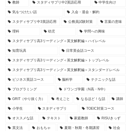
教師
スタディサプリ中2英語応用
中学生向け
気をつけたい話
入会・退会・解約
スタディサプリ中3英語応用
公務員試験対策
言葉の意味
理科
幼児
学問への興味
スタディサプリ高3リーディング＜英文解釈編＞ハイレベル
知育玩具
日常英会話コース
スタディサプリ高3リーディング＜英文解釈編＞トップレベル
スタディサプリ高3リーディング＜英文解釈編＞スタンダードレベル
ビジネス英話コース
脳科学
テクニックな話
プログラミング
ドワンゴ学園（N高・N中）
GRIT（やり抜く力）
考えごと
なるほど！な話
講師
小学生
スタディサプリ
TOEIC対策コース
オススメな話
テキスト
家庭教師
RISUきっず
英文法
おもちゃ
夏期・秋期・冬期講習
社会