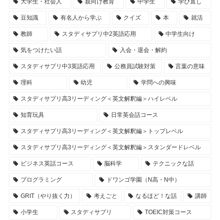
大学生・社会人
親向け教育
中学生
学び直し
豆知識
有名人から学ぶ
クイズ
本
就活
教師
スタディサプリ中2英語応用
中学生向け
気をつけたい話
入会・退会・解約
スタディサプリ中3英語応用
公務員試験対策
言葉の意味
理科
幼児
学問への興味
スタディサプリ高3リーディング＜英文解釈編＞ハイレベル
知育玩具
日常英会話コース
スタディサプリ高3リーディング＜英文解釈編＞トップレベル
スタディサプリ高3リーディング＜英文解釈編＞スタンダードレベル
ビジネス英話コース
脳科学
テクニックな話
プログラミング
ドワンゴ学園（N高・N中）
GRIT（やり抜く力）
考えごと
なるほど！な話
講師
小学生
スタディサプリ
TOEIC対策コース