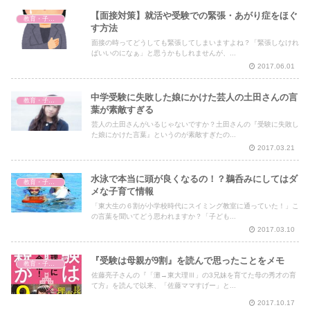
【面接対策】就活や受験での緊張・あがり症をほぐ
教育・子育て
す方法
面接の時ってどうしても緊張してしまいますよね？「緊張しなけれ
ばいいのになぁ」と思うかもしれませんが、...
2017.06.01
中学受験に失敗した娘にかけた芸人の土田さんの言
教育・子育て
葉が素敵すぎる
芸人の土田さんがいるじゃないですか？土田さんの『受験に失敗し
た娘にかけた言葉』というのが素敵すぎたの...
2017.03.21
水泳で本当に頭が良くなるの！？鵜呑みにしてはダ
教育・子育て
メな子育て情報
「東大生の６割が小学校時代にスイミング教室に通っていた！」こ
の言葉を聞いてどう思われますか？「子ども...
2017.03.10
『受験は母親が9割』を読んで思ったことをメモ
教育・子育て
佐藤亮子さんの『「灘→東大理Ⅲ」の3兄妹を育てた母の秀才の育
て方』を読んで以来、「佐藤ママすげー」と...
2017.10.17