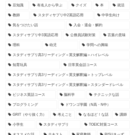
豆知識
有名人から学ぶ
クイズ
本
就活
教師
スタディサプリ中2英語応用
中学生向け
気をつけたい話
入会・退会・解約
スタディサプリ中3英語応用
公務員試験対策
言葉の意味
理科
幼児
学問への興味
スタディサプリ高3リーディング＜英文解釈編＞ハイレベル
知育玩具
日常英会話コース
スタディサプリ高3リーディング＜英文解釈編＞トップレベル
スタディサプリ高3リーディング＜英文解釈編＞スタンダードレベル
ビジネス英話コース
脳科学
テクニックな話
プログラミング
ドワンゴ学園（N高・N中）
GRIT（やり抜く力）
考えごと
なるほど！な話
講師
小学生
スタディサプリ
TOEIC対策コース
オススメな話
テキスト
家庭教師
RISUきっず