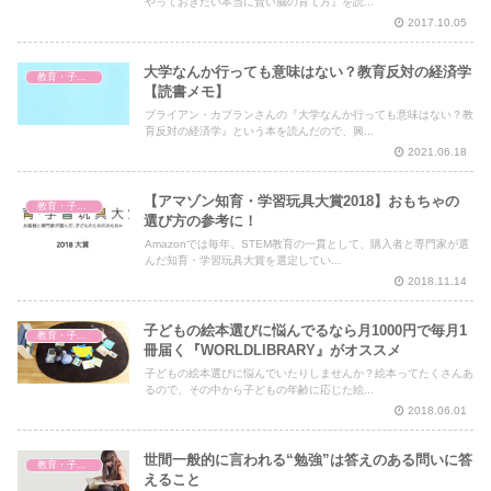
やっておきたい本当に賢い脳の育て方』を読...
2017.10.05
大学なんか行っても意味はない？教育反対の経済学
教育・子育て
【読書メモ】
ブライアン・カプランさんの『大学なんか行っても意味はない？教
育反対の経済学』という本を読んだので、興...
2021.06.18
【アマゾン知育・学習玩具大賞2018】おもちゃの
教育・子育て
選び方の参考に！
Amazonでは毎年、STEM教育の一貫として、購入者と専門家が選
んだ知育・学習玩具大賞を選定してい...
2018.11.14
子どもの絵本選びに悩んでるなら月1000円で毎月1
教育・子育て
冊届く『WORLDLIBRARY』がオススメ
子どもの絵本選びに悩んでいたりしませんか？絵本ってたくさんあ
るので、その中から子どもの年齢に応じた絵...
2018.06.01
世間一般的に言われる“勉強”は答えのある問いに答
教育・子育て
えること