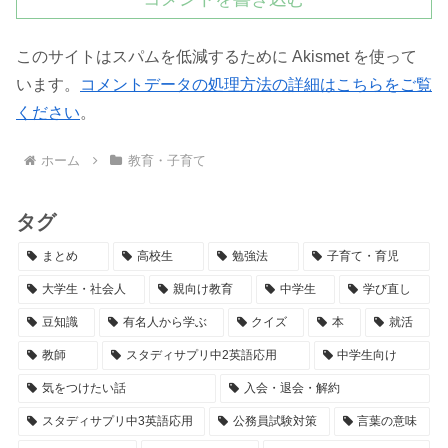
このサイトはスパムを低減するために Akismet を使って
います。
コメントデータの処理方法の詳細はこちらをご覧
ください
。
ホーム
教育・子育て
タグ
まとめ
高校生
勉強法
子育て・育児
大学生・社会人
親向け教育
中学生
学び直し
豆知識
有名人から学ぶ
クイズ
本
就活
教師
スタディサプリ中2英語応用
中学生向け
気をつけたい話
入会・退会・解約
スタディサプリ中3英語応用
公務員試験対策
言葉の意味