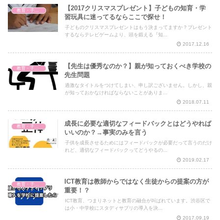
【2017クリスマスプレゼント】子どもの知育・学
教育・子育て
習玩具に迷ってるならここで探せ！
子どものクリスマスプレゼントはもう決まってますか？プレゼント
するならテレビゲームより、頭を鍛える『知...
2017.12.16
【先生は優秀なのか？】親が知っておくべき学校の
教育・子育て
先生問題
過激なタイトルをつけてしまい、申し訳ございません。しかし、親
が知っておかなければならないことがありま...
2018.07.11
成長に必要な適切なフィードバックとはどうやれば
教育・子育て
いいのか？→事実のみを言う
子供を成長させるためにはフィードバックが必要だって言うのだけ
れど、適切なフィードバックってどうやるの...
2019.02.17
ICT教育は教師からではなく生徒からの提案の方が
教育・子育て
重要！？
ICT教育、つまりネットと教育の融合が叫ばれています。渋谷区で
は小・中学校にスタディサプリの導入を決...
2017.09.19