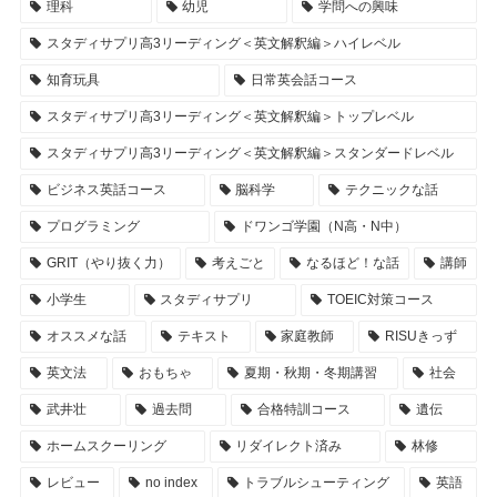
理科
幼児
学問への興味
スタディサプリ高3リーディング＜英文解釈編＞ハイレベル
知育玩具
日常英会話コース
スタディサプリ高3リーディング＜英文解釈編＞トップレベル
スタディサプリ高3リーディング＜英文解釈編＞スタンダードレベル
ビジネス英話コース
脳科学
テクニックな話
プログラミング
ドワンゴ学園（N高・N中）
GRIT（やり抜く力）
考えごと
なるほど！な話
講師
小学生
スタディサプリ
TOEIC対策コース
オススメな話
テキスト
家庭教師
RISUきっず
英文法
おもちゃ
夏期・秋期・冬期講習
社会
武井壮
過去問
合格特訓コース
遺伝
ホームスクーリング
リダイレクト済み
林修
レビュー
no index
トラブルシューティング
英語