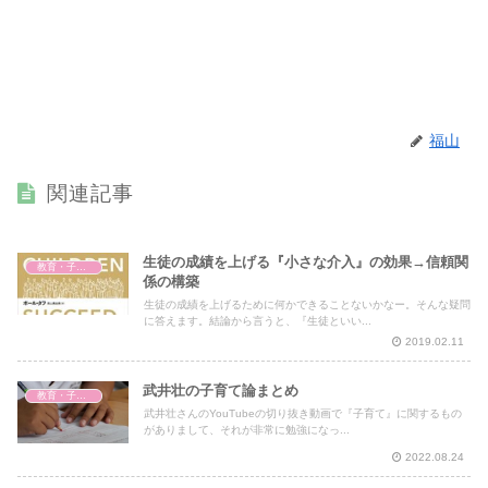
福山
関連記事
生徒の成績を上げる『小さな介入』の効果→信頼関
教育・子育て
係の構築
生徒の成績を上げるために何かできることないかなー。そんな疑問
に答えます。結論から言うと、『生徒といい...
2019.02.11
武井壮の子育て論まとめ
教育・子育て
武井壮さんのYouTubeの切り抜き動画で『子育て』に関するもの
がありまして、それが非常に勉強になっ...
2022.08.24