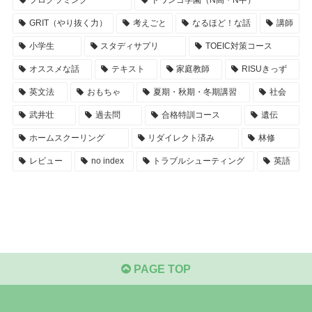
プログラミング
ドワンゴ学園（N高・N中）
GRIT（やり抜く力）
考えごと
なるほど！な話
講師
小学生
スタディサプリ
TOEIC対策コース
オススメな話
テキスト
家庭教師
RISUきっず
英文法
おもちゃ
夏期・秋期・冬期講習
社会
武井壮
過去問
合格特訓コース
遺伝
ホームスクーリング
リダイレクト済み
林修
レビュー
no index
トラブルシューティング
英語
PAGE TOP