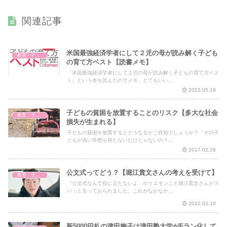
関連記事
米国最強経済学者にして２児の母が読み解く子ども
教育・子育て
の育て方ベスト【読書メモ】
『米国最強経済学者にして２児の母が読み解く子どもの育て方ベス
ト』という本を読んだのでメモ。とてもいい...
2022.05.19
子どもの貧困を放置することのリスク【多大な社会
教育・子育て
損失が生まれる】
子どもの貧困を放置するとどうなるかご存知でしょうか？「その子
どもが高い学歴を持たないだけじゃないの？...
2017.02.28
公文式ってどう？【堀江貴文さんの考えを受けて】
教育・子育て
「公文式なんて役に立たないよ」ホリエモンこと堀江貴文さんがズ
バっと言っておられました。これがなかなか...
2022.02.16
新5000円札の津田梅子は津田塾大学がFラン化して