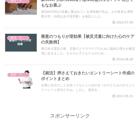
教育・子育て
もなお喜ぶ
新5000円札の肖像に選ばれている津田梅子氏は、かの有名な津田
塾大学（当時は女子英学塾）を創設した人...
2024.07.08
善意のつもりが逆効果【被災児童に向けた心のケア
教育・子育て
の失敗例】
東日本大震災の後、児童のトラウマケアのために臨床心理士が被災
地に赴きました。もちろん子どもたちのため...
2019.08.28
【就活】押さえておきたいエントリーシート作成の
教育・子育て
ポイントまとめ
企業に自分のことを知ってもらうためのきっかけとなるのがエント
リーシート(ES)ですね。しかし、就活を...
2017.05.21
スポンサーリンク