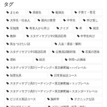
タグ
まとめ
高校生
勉強法
子育て・育児
大学生・社会人
親向け教育
中学生
学び直し
豆知識
有名人から学ぶ
クイズ
本
就活
教師
スタディサプリ中2英語応用
中学生向け
気をつけたい話
入会・退会・解約
スタディサプリ中3英語応用
公務員試験対策
言葉の意味
理科
幼児
学問への興味
スタディサプリ高3リーディング＜英文解釈編＞ハイレベル
知育玩具
日常英会話コース
スタディサプリ高3リーディング＜英文解釈編＞トップレベル
スタディサプリ高3リーディング＜英文解釈編＞スタンダードレベル
ビジネス英話コース
脳科学
テクニックな話