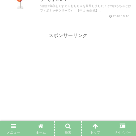
知的好奇心をくすぐるおもちゃを発見しました！そのおもちゃとは
フィボナッチツリーです！【中１ 光合成】...
2018.10.16
スポンサーリンク
メニュー
ホーム
検索
トップ
サイドバー