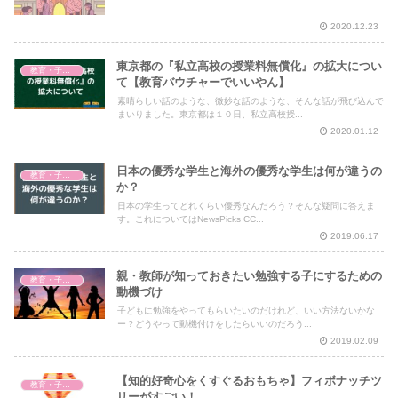
2020.12.23
東京都の『私立高校の授業料無償化』の拡大につい
教育・子育て
て【教育バウチャーでいいやん】
素晴らしい話のような、微妙な話のような、そんな話が飛び込んで
まいりました。東京都は１０日、私立高校授...
2020.01.12
日本の優秀な学生と海外の優秀な学生は何が違うの
教育・子育て
か？
日本の学生ってどれくらい優秀なんだろう？そんな疑問に答えま
す。これについてはNewsPicks CC...
2019.06.17
親・教師が知っておきたい勉強する子にするための
教育・子育て
動機づけ
子どもに勉強をやってもらいたいのだけれど、いい方法ないかな
ー？どうやって動機付けをしたらいいのだろう...
2019.02.09
【知的好奇心をくすぐるおもちゃ】フィボナッチツ
教育・子育て
リーがすごい！