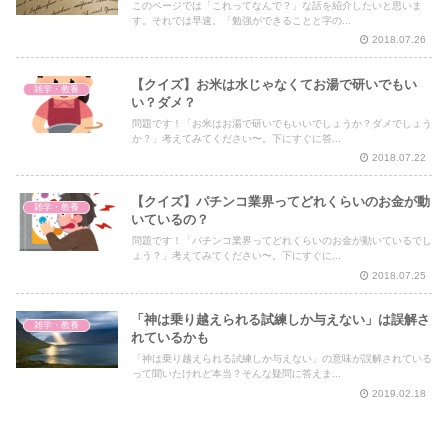
このページでは「これってなんで？」な話を紹介したいと思いま
す。それでは早速。「勉強ができることと字の...
2018.07.26
【クイズ】お米は水じゃなくてお湯で研いでもい
雑学・教養
い？ダメ？
問題です！「お米はお湯で研いでもいいでしょうか？ダメでしょう
か？」考えてみてください〜。下にすぐに答...
2018.07.22
【クイズ】パチンコ業界ってどれくらいのお金が動
雑学・教養
いているの？
問題です！「パチンコ業界ってどれくらいのお金が動いているでし
ょう？」考えてみてください〜。下にすぐに...
2018.07.25
「神は乗り越えられる試練しか与えない」は誤解さ
雑学・教養
れているかも
「神は乗り越えられる試練しか与えない」の意味が誤解されている
って聞いたけれど本当？そんな疑問に答えま...
2019.02.18