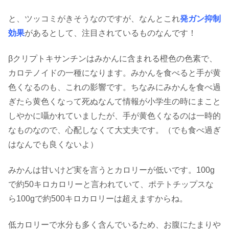
と、ツッコミがきそうなのですが、なんとこれ
発ガン抑制
効果
があるとして、注目されているものなんです！
βクリプトキサンチンはみかんに含まれる橙色の色素で、
カロテノイドの一種になります。みかんを食べると手が黄
色くなるのも、これの影響です。ちなみにみかんを食べ過
ぎたら黄色くなって死ぬなんて情報が小学生の時にまこと
しやかに囁かれていましたが、手が黄色くなるのは一時的
なものなので、心配しなくて大丈夫です。（でも食べ過ぎ
はなんでも良くないよ）
みかんは甘いけど実を言うとカロリーが低いです。100g
で約50キロカロリーと言われていて、ポテトチップスな
ら100gで約500キロカロリーは超えますからね。
低カロリーで水分も多く含んでいるため、お腹にたまりや