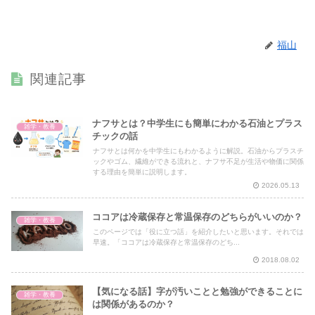
福山
関連記事
ナフサとは？中学生にも簡単にわかる石油とプラス
雑学・教養
チックの話
ナフサとは何かを中学生にもわかるように解説。石油からプラスチ
ックやゴム、繊維ができる流れと、ナフサ不足が生活や物価に関係
する理由を簡単に説明します。
2026.05.13
ココアは冷蔵保存と常温保存のどちらがいいのか？
雑学・教養
このページでは「役に立つ話」を紹介したいと思います。それでは
早速。「ココアは冷蔵保存と常温保存のどち...
2018.08.02
【気になる話】字が汚いことと勉強ができることに
雑学・教養
は関係があるのか？