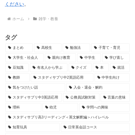
ください
。
ホーム
雑学・教養
タグ
まとめ
高校生
勉強法
子育て・育児
大学生・社会人
親向け教育
中学生
学び直し
豆知識
有名人から学ぶ
クイズ
本
就活
教師
スタディサプリ中2英語応用
中学生向け
気をつけたい話
入会・退会・解約
スタディサプリ中3英語応用
公務員試験対策
言葉の意味
理科
幼児
学問への興味
スタディサプリ高3リーディング＜英文解釈編＞ハイレベル
知育玩具
日常英会話コース