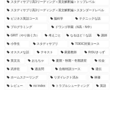
スタディサプリ高3リーディング＜英文解釈編＞トップレベル
スタディサプリ高3リーディング＜英文解釈編＞スタンダードレベル
ビジネス英話コース
脳科学
テクニックな話
プログラミング
ドワンゴ学園（N高・N中）
GRIT（やり抜く力）
考えごと
なるほど！な話
講師
小学生
スタディサプリ
TOEIC対策コース
オススメな話
テキスト
家庭教師
RISUきっず
英文法
おもちゃ
夏期・秋期・冬期講習
社会
武井壮
過去問
合格特訓コース
遺伝
ホームスクーリング
リダイレクト済み
林修
レビュー
no index
トラブルシューティング
英語