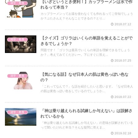
【いざというとき便利！】カップラーメンは水で作
雑学・教養
れるって本当？
カップラーメンってお湯を使わなくても作れるってご存知でしょう
か？ぶたさんえ？そんなことできるの？とり...
2018.07.12
【クイズ】ゴリラはいくらの単語を覚えることがで
雑学・教養
きるでしょうか？
問題です！「ゴリラは最高でいくらの単語を理解できるでしょう
か？」考えてみてください〜。下にすぐに答え...
2018.07.25
【気になる話】なぜ日本人の肌は黄色っぽい色な
雑学・教養
の？
「これってなんで？」な話を紹介したいと思います。「なぜ日本人
の肌は黄色っぽい色をしているのでしょうか...
2018.07.22
「神は乗り越えられる試練しか与えない」は誤解さ
雑学・教養
れているかも
「神は乗り越えられる試練しか与えない」の意味が誤解されている
って聞いたけれど本当？そんな疑問に答えま...
2019.02.18