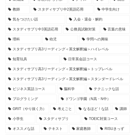
教師
スタディサプリ中2英語応用
中学生向け
気をつけたい話
入会・退会・解約
スタディサプリ中3英語応用
公務員試験対策
言葉の意味
理科
幼児
学問への興味
スタディサプリ高3リーディング＜英文解釈編＞ハイレベル
知育玩具
日常英会話コース
スタディサプリ高3リーディング＜英文解釈編＞トップレベル
スタディサプリ高3リーディング＜英文解釈編＞スタンダードレベル
ビジネス英話コース
脳科学
テクニックな話
プログラミング
ドワンゴ学園（N高・N中）
GRIT（やり抜く力）
考えごと
なるほど！な話
講師
小学生
スタディサプリ
TOEIC対策コース
オススメな話
テキスト
家庭教師
RISUきっず