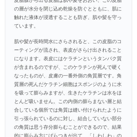
皮脂腺から出る皮脂は肌や髪をおおい、この皮脂
の層が水分を閉じ込め乾燥を防ぐとともに、肌に
触れた液体が浸透することも防ぎ、肌や髪を守っ
ています。
肌や髪が長時間水にさらされると、この皮脂のコ
ーティングが流され、表皮がさらけ出されること
になります。表皮にはケラチンというタンパク質
が含まれるのですが、このケラチンが死んで硬く
なったものが、皮膚の一番外側の角質層です。角
質層の死んだケラチン細胞はスポンジのように水
を吸って膨らみますが、生きたケラチンは水をほ
とんど吸いません。この内側の膨らまない層と結
合している個所では角質は縫い付けられたように
引っ張られているのに対し、結合していない部分
の角質は思う存分膨らむことができるので、結果
的に膨らみ方にばらつきが出て、「しわしわ」の