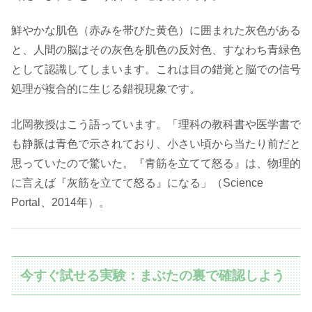
鮮やかな肌色（赤みを帯びた黄色）に囲まれた灰色がある
と、人間の脳はその灰色を肌色の反対色、すなわち青緑色
として認識してしまいます。これは目の錯覚と脳での信号
処理が複合的に生じる錯視現象です。
北岡教授はこう語っています。「理科の教科書や医学書で
も静脈は青色で示されており、小さい頃から当たり前だと
思っていたので驚いた。『青筋を立てて怒る』は、物理的
に言えば『灰筋を立てて怒る』になる」（Science
Portal、2014年）。
今すぐ試せる実験：まぶたの裏で確認しよう