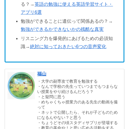
る？→
英語の勉強に使える英語学習サイト・
アプリ6選
勉強ができることに遺伝って関係あるの？→
勉強ができるかできないかの残酷な真実
リスニング力を爆発的にあげるための必須知
識→
絶対に知っておきたい6つの音声変化
福山
・大学の副専攻で教育を勉強する
・なんで学校の先生っていつまでもつまらな
い授業をやり続けるんだろう？
・と疑問に思う
・めちゃくちゃ授業力のある先生の動画を撮
って
・ネットで公開したら、それが子どものため
になるんやない？と思う
・ちょうどその頃スタディサプリが登場する
・教育の革命や！と思い広める活動をする