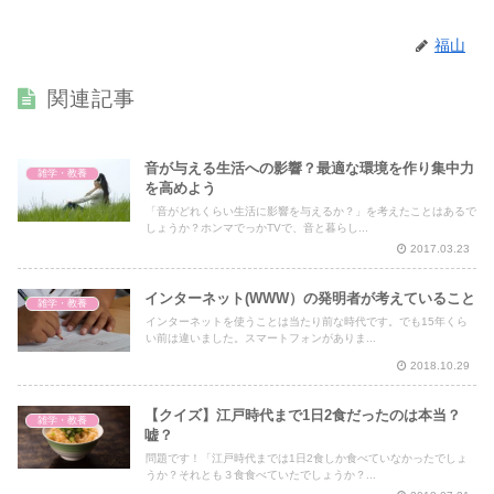
福山
関連記事
音が与える生活への影響？最適な環境を作り集中力
雑学・教養
を高めよう
「音がどれくらい生活に影響を与えるか？」を考えたことはあるで
しょうか？ホンマでっかTVで、音と暮らし...
2017.03.23
インターネット(WWW）の発明者が考えていること
雑学・教養
インターネットを使うことは当たり前な時代です。でも15年くら
い前は違いました。スマートフォンがありま...
2018.10.29
【クイズ】江戸時代まで1日2食だったのは本当？
雑学・教養
嘘？
問題です！「江戸時代までは1日2食しか食べていなかったでしょ
うか？それとも３食食べていたでしょうか？...