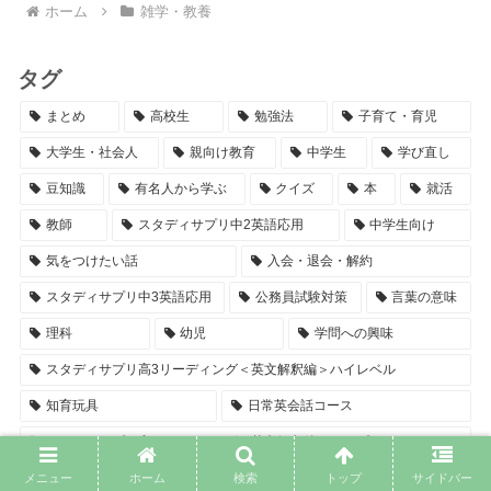
ホーム
雑学・教養
タグ
まとめ
高校生
勉強法
子育て・育児
大学生・社会人
親向け教育
中学生
学び直し
豆知識
有名人から学ぶ
クイズ
本
就活
教師
スタディサプリ中2英語応用
中学生向け
気をつけたい話
入会・退会・解約
スタディサプリ中3英語応用
公務員試験対策
言葉の意味
理科
幼児
学問への興味
スタディサプリ高3リーディング＜英文解釈編＞ハイレベル
知育玩具
日常英会話コース
スタディサプリ高3リーディング＜英文解釈編＞トップレベル
スタディサプリ高3リーディング＜英文解釈編＞スタンダードレベル
メニュー
ホーム
検索
トップ
サイドバー