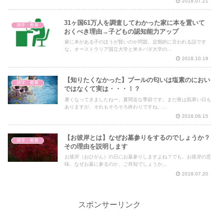
2018.07.21
31ヶ国61万人を調査してわかった家に本を置いて
雑学・教養
おくべき理由→子どもの認知能力アップ
家に本がある子のほうが賢いのか問題。定期的に言われる話です
な。オーストラリア国立大学と米ネバダ大学の...
2018.10.19
【知りたくなかった】プールの匂いは塩素のにおい
雑学・教養
ではなくて実は・・・！？
暑くなってきましたねー。夏間近な季節です。まだ夜は肌寒い日も
ありますが、それもそろそろ終わりですね。...
2018.06.15
【お彼岸とは】なぜお墓参りをするのでしょうか？
雑学・教養
その理由を説明します
お彼岸（おひがん）の日にお墓参りしますよね？でも、お彼岸の意
味、なぜお墓に参るのか、ご存知でしょうか...
2018.07.20
スポンサーリンク