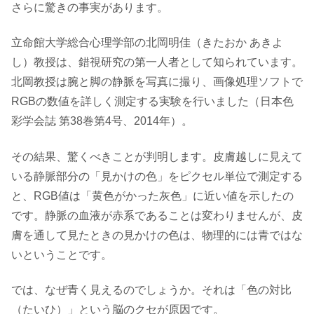
さらに驚きの事実があります。
立命館大学総合心理学部の北岡明佳（きたおか あきよ
し）教授は、錯視研究の第一人者として知られています。
北岡教授は腕と脚の静脈を写真に撮り、画像処理ソフトで
RGBの数値を詳しく測定する実験を行いました（日本色
彩学会誌 第38巻第4号、2014年）。
その結果、驚くべきことが判明します。皮膚越しに見えて
いる静脈部分の「見かけの色」をピクセル単位で測定する
と、RGB値は「黄色がかった灰色」に近い値を示したの
です。静脈の血液が赤系であることは変わりませんが、皮
膚を通して見たときの見かけの色は、物理的には青ではな
いということです。
では、なぜ青く見えるのでしょうか。それは「色の対比
（たいひ）」という脳のクセが原因です。