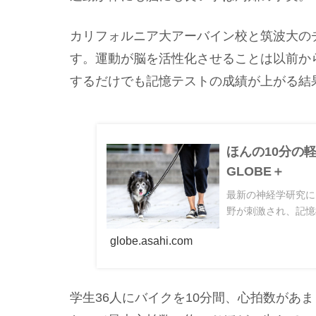
カリフォルニア大アーバイン校と筑波大の
す。運動が脳を活性化させることは以前か
するだけでも記憶テストの成績が上がる結
ほんの10分の
GLOBE＋
最新の神経学研究に
野が刺激され、記憶
globe.asahi.com
学生36人にバイクを10分間、心拍数があ