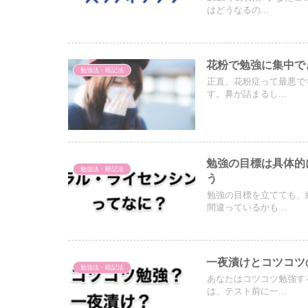
はどうなるの...
花粉で勉強に集中で
勉強法・暗記法
正直、花粉症って最悪で
す。鼻が詰まるし...
勉強の目標は具体的
勉強法・暗記法
う
勉強の目標を立てても、
間違っているかも...
一夜漬けとコツコツ
勉強法・暗記法
あなたはコツコツ勉強す
は、テスト前に一...