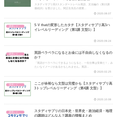
スタディサプリ高3スタンダートレベル英語、文法編の（第22講
接続詞）を受けました。関正生先生の授業...
2020.08.07
S V thatの変形したカタチ【スタディサプリ高3ハ
講座レビュー
イレベルリーディング（第1講 文型1）】
2020.09.24
英語ペラペラになるとお金には不自由しなくなるの
講座レビュー
か？
「英語がペラペラにできるようになると、一生仕事は安泰だ！」み
たいなイメージがあるかもしれません。英語...
2020.02.25
ここが余裕なら文型は完璧かも【スタディサプリ高
講座レビュー
3トップレベルリーディング（第4講 文型）】
2020.10.08
スタディサプリの日本史・世界史・政治経済・地理
講座レビュー
の講師はどんな人？講座の情報まとめ