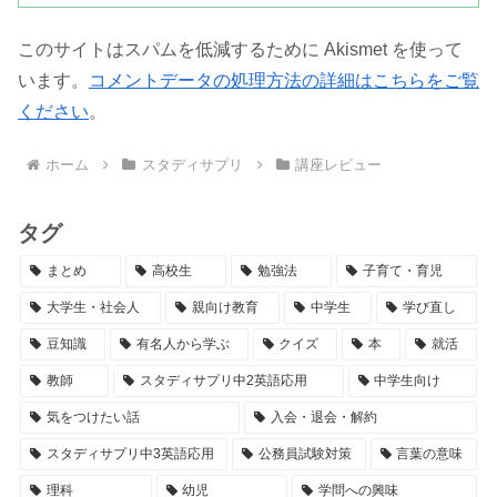
このサイトはスパムを低減するために Akismet を使って
います。
コメントデータの処理方法の詳細はこちらをご覧
ください
。
ホーム
スタディサプリ
講座レビュー
タグ
まとめ
高校生
勉強法
子育て・育児
大学生・社会人
親向け教育
中学生
学び直し
豆知識
有名人から学ぶ
クイズ
本
就活
教師
スタディサプリ中2英語応用
中学生向け
気をつけたい話
入会・退会・解約
スタディサプリ中3英語応用
公務員試験対策
言葉の意味
理科
幼児
学問への興味