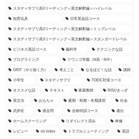
スタディサプリ高3リーディング＜英文解釈編＞ハイレベル
知育玩具
日常英会話コース
スタディサプリ高3リーディング＜英文解釈編＞トップレベル
スタディサプリ高3リーディング＜英文解釈編＞スタンダードレベル
ビジネス英話コース
脳科学
テクニックな話
プログラミング
ドワンゴ学園（N高・N中）
GRIT（やり抜く力）
考えごと
なるほど！な話
講師
小学生
スタディサプリ
TOEIC対策コース
オススメな話
テキスト
家庭教師
RISUきっず
英文法
おもちゃ
夏期・秋期・冬期講習
社会
武井壮
過去問
合格特訓コース
遺伝
ホームスクーリング
リダイレクト済み
林修
レビュー
no index
トラブルシューティング
英語