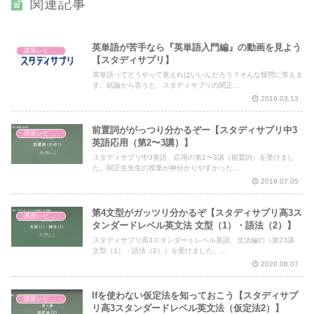
関連記事
英単語が苦手なら『英単語入門編』の動画を見よう
講座レビュー
【スタディサプリ】
英単語ってどうやって覚えればいいんだろう？そんな疑問に答えま
す。結論から言うと、スタディサプリの関正...
2019.03.13
前置詞ががっつり分かるぞー【スタディサプリ中3
講座レビュー
英語応用（第2〜3講）】
スタディサプリ中3英語、応用の第2〜3講（前置詞）を受けまし
た。関正生先生の授業が神分かりやすかった...
2019.07.05
第4文型がガッツリ分かるぞ【スタディサプリ高3ス
講座レビュー
タンダードレベル英文法 文型（1）・語法（2）】
スタディサプリ高3スタンダートレベル英語、文法編の（第23講
文型（1）・語法（2））を受けました。...
2020.08.07
Ifを使わない仮定法を知っておこう【スタディサプ
講座レビュー
リ高3スタンダードレベル英文法（仮定法2）】