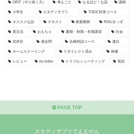
GRIT（やり抜く力）
考えごと
なるほど！な話
講師
小学生
スタディサプリ
TOEIC対策コース
オススメな話
テキスト
家庭教師
RISUきっず
英文法
おもちゃ
夏期・秋期・冬期講習
社会
武井壮
過去問
合格特訓コース
遺伝
ホームスクーリング
リダイレクト済み
林修
レビュー
no index
トラブルシューティング
英語
PAGE TOP
スタディサプリでええやん