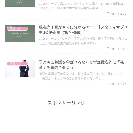
スタディサプリ高3スタンダートレベル英語、文法編の仮定法2を
受けました。関正生先生の授業が神分かりや...
2019.03.27
現在完了形がさらに分かるぞー！【スタディサプリ
講座レビュー
中3英語応用（第7〜9講）】
スタディサプリ中3英語、応用の第7〜9講（現在完了形）を受けま
した。関正生先生の授業が神分かりやすか...
2019.07.09
子どもに英語を学ばせるならまずは徹底的に『発
講座レビュー
音』を勉強させよう
英語の早期教育が盛んです。私は基本的にはこれに反対でして、
「英語よりもっとやることあるんじゃない？」...
2018.07.25
スポンサーリンク