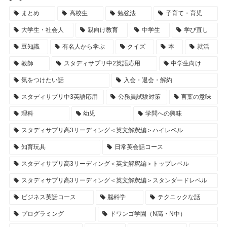
まとめ
高校生
勉強法
子育て・育児
大学生・社会人
親向け教育
中学生
学び直し
豆知識
有名人から学ぶ
クイズ
本
就活
教師
スタディサプリ中2英語応用
中学生向け
気をつけたい話
入会・退会・解約
スタディサプリ中3英語応用
公務員試験対策
言葉の意味
理科
幼児
学問への興味
スタディサプリ高3リーディング＜英文解釈編＞ハイレベル
知育玩具
日常英会話コース
スタディサプリ高3リーディング＜英文解釈編＞トップレベル
スタディサプリ高3リーディング＜英文解釈編＞スタンダードレベル
ビジネス英話コース
脳科学
テクニックな話
プログラミング
ドワンゴ学園（N高・N中）