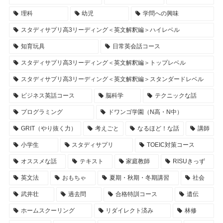
理科
幼児
学問への興味
スタディサプリ高3リーディング＜英文解釈編＞ハイレベル
知育玩具
日常英会話コース
スタディサプリ高3リーディング＜英文解釈編＞トップレベル
スタディサプリ高3リーディング＜英文解釈編＞スタンダードレベル
ビジネス英話コース
脳科学
テクニックな話
プログラミング
ドワンゴ学園（N高・N中）
GRIT（やり抜く力）
考えごと
なるほど！な話
講師
小学生
スタディサプリ
TOEIC対策コース
オススメな話
テキスト
家庭教師
RISUきっず
英文法
おもちゃ
夏期・秋期・冬期講習
社会
武井壮
過去問
合格特訓コース
遺伝
ホームスクーリング
リダイレクト済み
林修