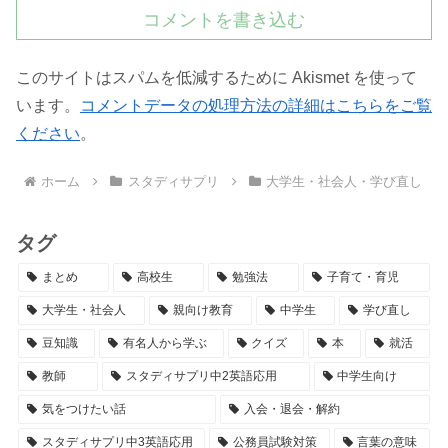
コメントを書き込む
このサイトはスパムを低減するために Akismet を使って
います。
コメントデータの処理方法の詳細はこちらをご覧
ください
。
ホーム
スタディサプリ
大学生・社会人・学び直し
タグ
まとめ
高校生
勉強法
子育て・育児
大学生・社会人
親向け教育
中学生
学び直し
豆知識
有名人から学ぶ
クイズ
本
就活
教師
スタディサプリ中2英語応用
中学生向け
気をつけたい話
入会・退会・解約
スタディサプリ中3英語応用
公務員試験対策
言葉の意味