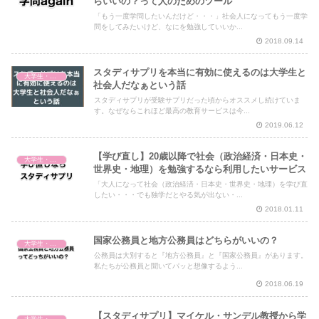
らいいの？って人のためのツール
「もう一度学問したいんだけど・・・」社会人になってもう一度学
問をしてみたいけど、なにを勉強していいか...
2018.09.14
スタディサプリを本当に有効に使えるのは大学生と
大学生・社会人・学び直し
社会人だなぁという話
スタディサプリが受験サプリだった頃からオススメし続けていま
す。なぜならこれほど最高の教育サービスは今...
2019.06.12
【学び直し】20歳以降で社会（政治経済・日本史・
大学生・社会人・学び直し
世界史・地理）を勉強するなら利用したいサービス
「大人になって社会（政治経済・日本史・世界史・地理）を学び直
したい・・・でも独学だとやる気が出ない・...
2018.01.11
国家公務員と地方公務員はどちらがいいの？
大学生・社会人・学び直し
公務員は大別すると『地方公務員』と『国家公務員』があります。
私たちが公務員と聞いてパッと想像するよう...
2018.06.19
【スタディサプリ】マイケル・サンデル教授から学