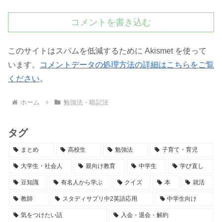
コメントを書き込む
このサイトはスパムを低減するために Akismet を使って
います。
コメントデータの処理方法の詳細はこちらをご覧
ください
。
ホーム
勉強法・暗記法
タグ
まとめ
高校生
勉強法
子育て・育児
大学生・社会人
親向け教育
中学生
学び直し
豆知識
有名人から学ぶ
クイズ
本
就活
教師
スタディサプリ中2英語応用
中学生向け
気をつけたい話
入会・退会・解約