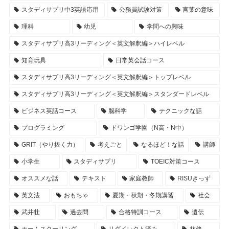
スタディサプリ中3英語応用
公務員試験対策
言葉の意味
理科
幼児
学問への興味
スタディサプリ高3リーディング＜英文解釈編＞ハイレベル
知育玩具
日常英会話コース
スタディサプリ高3リーディング＜英文解釈編＞トップレベル
スタディサプリ高3リーディング＜英文解釈編＞スタンダードレベル
ビジネス英話コース
脳科学
テクニックな話
プログラミング
ドワンゴ学園（N高・N中）
GRIT（やり抜く力）
考えごと
なるほど！な話
講師
小学生
スタディサプリ
TOEIC対策コース
オススメな話
テキスト
家庭教師
RISUきっず
英文法
おもちゃ
夏期・秋期・冬期講習
社会
武井壮
過去問
合格特訓コース
遺伝