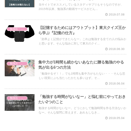
当サイトでオススメしているスタディサプリもそうなのですが、
2015年以来、勉強系の動画サービスがどん...
2019.07.08
【記憶するためにはアウトプット】東大クイズ王か
勉強法・暗記法
ら学ぶ『記憶の仕方』
「効率よく記憶ができたらなー」これは勉強する全ての人の悩みか
と思います。そんな悩みに対して東大のクイ...
2018.06.30
集中力が1時間も続かないあなたに贈る勉強のやる
勉強法・暗記法
気が出る6つの方法
「勉強やるぞ！！」でも1時間も集中力がもたない・・・そんな悲
しい現実にぶち当たったかたも多いはず。そ...
2018.06.04
「勉強する時間がないなー」と悩む前にやっておき
勉強法・暗記法
たい2つのこと
勉強する時間がないなー。どうにかして勉強時間を作る方法ないか
なー。そんな疑問に答えます。あれもしなき...
2019.05.04