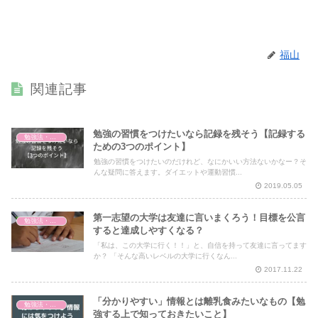
福山
関連記事
勉強の習慣をつけたいなら記録を残そう【記録する
勉強法・暗記法
ための3つのポイント】
勉強の習慣をつけたいのだけれど、なにかいい方法ないかなー？そ
んな疑問に答えます。ダイエットや運動習慣...
2019.05.05
第一志望の大学は友達に言いまくろう！目標を公言
勉強法・暗記法
すると達成しやすくなる？
「私は、この大学に行く！！」と、自信を持って友達に言ってます
か？ 「そんな高いレベルの大学に行くなん...
2017.11.22
「分かりやすい」情報とは離乳食みたいなもの【勉
勉強法・暗記法
強する上で知っておきたいこと】