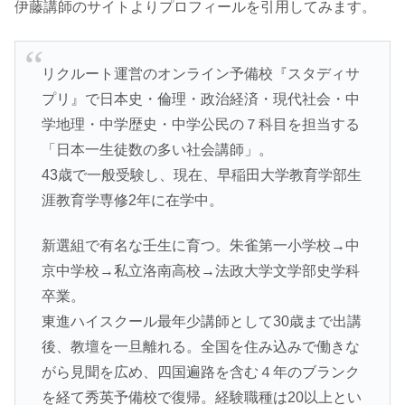
伊藤講師のサイトよりプロフィールを引用してみます。
リクルート運営のオンライン予備校『スタディサ
プリ』で日本史・倫理・政治経済・現代社会・中
学地理・中学歴史・中学公民の７科目を担当する
「日本一生徒数の多い社会講師」。
43歳で一般受験し、現在、早稲田大学教育学部生
涯教育学専修2年に在学中。
新選組で有名な壬生に育つ。朱雀第一小学校→中
京中学校→私立洛南高校→法政大学文学部史学科
卒業。
東進ハイスクール最年少講師として30歳まで出講
後、教壇を一旦離れる。全国を住み込みで働きな
がら見聞を広め、四国遍路を含む４年のブランク
を経て秀英予備校で復帰。経験職種は20以上とい