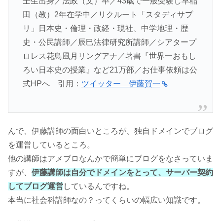
壬生出身／法政（文）卒／43歳で一般受験し早稲
田（教）2年在学中／リクルート「スタディサプ
リ」日本史・倫理・政経・現社、中学地理・歴
史・公民講師／辰巳法律研究所講師／シアタープ
ロレス花鳥風月リングアナ／著書『世界一おもし
ろい日本史の授業』など21万部／お仕事依頼は公
式HPへ 引用：
ツイッター 伊藤賀一
んで、伊藤講師の面白いところが、独自ドメインでブログ
を運営しているところ。
他の講師はアメブロなんかで簡単にブログをなさっていま
すが、
伊藤講師は自分でドメインをとって、サーバー契約
してブログ運営
しているんですね。
本当に社会科講師なの？ってくらいの幅広い知識です。