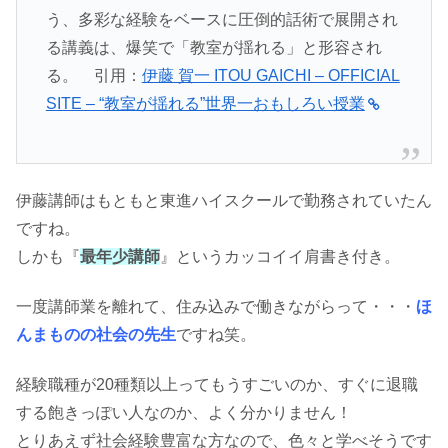
う、多彩な経験をベースに圧倒的話術で展開され
る講義は、爆笑で「教室が揺れる」と形容され
る。 引用：
伊藤 賀一 ITOU GAICHI – OFFICIAL
SITE – “教室が揺れる”世界一おもしろい授業
伊藤講師はもともと東進ハイスクールで勤務されていたん
ですね。
しかも『
最年少講師
』というカッコイイ肩書き付き。
一度講師業を離れて、住み込みで働きながらって・・・
ほ
んまものの社会の先生
ですね笑。
経験職種が20種類以上ってもうすごいのか、すぐに退職
する飽きっぽい人なのか、よく分かりません！
とりあえず社会経験豊富な方なので、色々と学べそうです