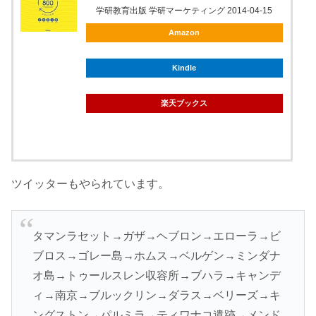
学研教育出版 学研マーケティング 2014-04-15
Amazon
Kindle
楽天ブックス
ツイッターもやられています。
タマンラセット→ガザ→ヘブロン→エローラ→ビ
ブロス→ゴレー島→ホムス→ベルゲン→ミンダナ
オ島→トゥールスレン収容所→ブハラ→キャンデ
ィ→南京→ブルックリン→ダラス→ベリーズ→キ
ングストン→パルミラ→ティワナコ遺跡→メンド