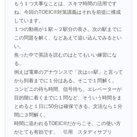
もう１つ大事なことは、スキマ時間の活用です
ね。今回のTOEIC®対策講義はそれを前提に構成
しています。
１つの動画が１駅～２駅分の長さ。次の駅までに
この問題を解く、などあえて追い込んでみるとい
い。
焦った中で英語を読むのはとてもいい練習にな
る。
例えば電車のアナウンスで「次は○○駅」と言って
から到着までに１分はある。そこで１問解く。
コンビニの待ち時間、信号待ち、エレベーターが
目的階に着くまでに１問など、そういう時間をま
とめると１日に50分は確保できる。文法なら１分
間に３問解く。
時間に追われるTOEIC®だからこそ、この使い方
がとても有効です。 引用 スタディサプリ