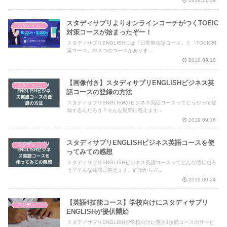
2018.11.08
スタディサプリよりオンラインコーチがつくTOEIC
スタディサプリENGLISH
対策コースが始まったぞー！
スタディサプリENGLISHには『日常英会話コース』と『TOEIC対
策コース』の２つのコースがありま...
2018.09.18
【画像付き】スタディサプリENGLISHビジネス英
スタディサプリENGLISH
話コースの登録の方法
スタディサプリENGLISHのビジネス英話コースってどうやって登
録するんだろう？そんな疑問に答えます...
2019.09.18
スタディサプリENGLISHビジネス英語コースを使
スタディサプリENGLISH
ってみての感想
スタディサプリENGLISHビジネス英語コースってどんな感じだろ
う？そんな疑問に答えます。結論から言...
2019.09.24
【英語4技能コース】学校向けにスタディサプリ
スタディサプリENGLISH
ENGLISHが提供開始
スタディサプリENGLISHが学校向けに英語4技能コースのサービ