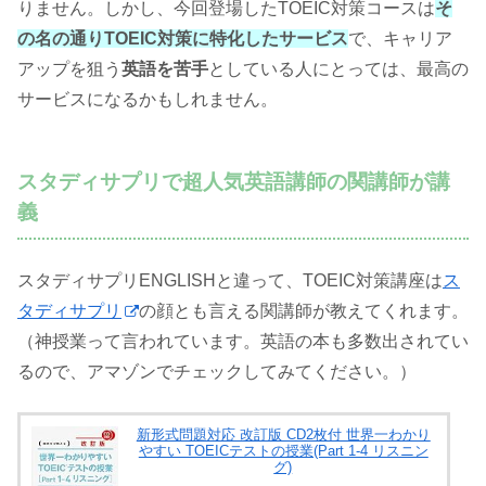
りません。しかし、今回登場したTOEIC対策コースは
そ
の名の通りTOEIC対策に特化したサービス
で、キャリア
アップを狙う
英語を苦手
としている人にとっては、最高の
サービスになるかもしれません。
スタディサプリで超人気英語講師の関講師が講
義
スタディサプリENGLISHと違って、TOEIC対策講座は
ス
タディサプリ
の顔とも言える関講師が教えてくれます。
（神授業って言われています。英語の本も多数出されてい
るので、アマゾンでチェックしてみてください。）
新形式問題対応 改訂版 CD2枚付 世界一わかり
やすい TOEICテストの授業(Part 1‐4 リスニン
グ)