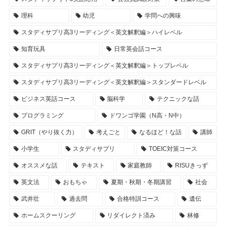
理科
幼児
学問への興味
スタディサプリ高3リーディング＜英文解釈編＞ハイレベル
知育玩具
日常英会話コース
スタディサプリ高3リーディング＜英文解釈編＞トップレベル
スタディサプリ高3リーディング＜英文解釈編＞スタンダードレベル
ビジネス英話コース
脳科学
テクニックな話
プログラミング
ドワンゴ学園（N高・N中）
GRIT（やり抜く力）
考えごと
なるほど！な話
講師
小学生
スタディサプリ
TOEIC対策コース
オススメな話
テキスト
家庭教師
RISUきっず
英文法
おもちゃ
夏期・秋期・冬期講習
社会
武井壮
過去問
合格特訓コース
遺伝
ホームスクーリング
リダイレクト済み
林修