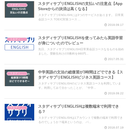
スタディサプリENGLISHの支払いの注意点【App
スタディサプリENGLISH
Storeからの決済は高くなる】
スタディサプリENGLISHには3つのサービスがあります。 日常英
会話コース TOEIC対策コース ...
2019.09.17
スタディサプリENGLISHを使ってみたら英語学習
スタディサプリENGLISH
が身についたのでレビュー
先日、スタディサプリENGLISH日常英会話コースなるものを始め
ました。受験生向けの5教科を980円...
2017.05.31
中学英語の文法の総復習が3時間ほどでできる【ス
スタディサプリENGLISH
タディサプリENGLISHビジネス英語コース】
スタディサプリENGLISHのビジネス英語コースを利用していま
す。利用してみて分かったことが、「中学...
2019.09.22
スタディサプリENGLISHは複数端末で利用でき
スタディサプリENGLISH
る？
スタディサプリENGLISHは1アカウントで複数の端末で利用でき
るのでしょうか？端末というのは、 パ...
2018.07.19