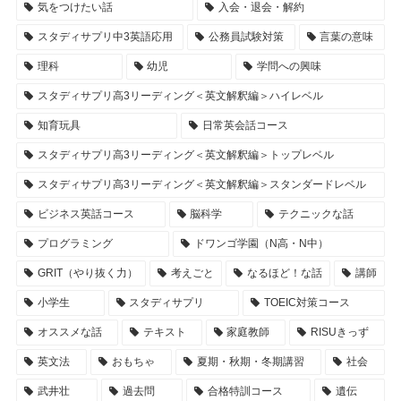
気をつけたい話
入会・退会・解約
スタディサプリ中3英語応用
公務員試験対策
言葉の意味
理科
幼児
学問への興味
スタディサプリ高3リーディング＜英文解釈編＞ハイレベル
知育玩具
日常英会話コース
スタディサプリ高3リーディング＜英文解釈編＞トップレベル
スタディサプリ高3リーディング＜英文解釈編＞スタンダードレベル
ビジネス英話コース
脳科学
テクニックな話
プログラミング
ドワンゴ学園（N高・N中）
GRIT（やり抜く力）
考えごと
なるほど！な話
講師
小学生
スタディサプリ
TOEIC対策コース
オススメな話
テキスト
家庭教師
RISUきっず
英文法
おもちゃ
夏期・秋期・冬期講習
社会
武井壮
過去問
合格特訓コース
遺伝