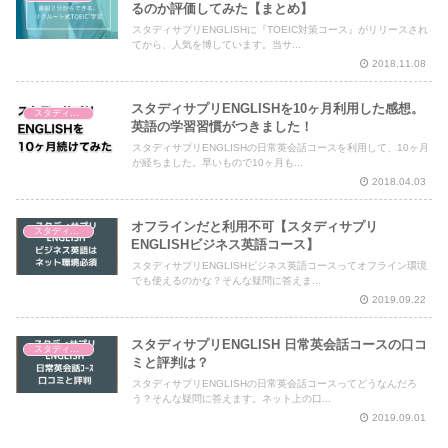
るのか評価してみた【まとめ】
スタディサプリENGLISHに『TOEIC対策コース』がリリースされ
てから、人気を博しています。当サ...
2018.11.08
スタディサプリENGLISHを10ヶ月利用した感想。
スタディサプリENGLISH
英語の学習習慣がつきました！
スタディサプリENGLISHの日常英会話コースを利用して、10ヶ月
が経ちました。早いもので10ヶ月も...
2018.04.03
オフラインだと利用不可【スタディサプリ
スタディサプリENGLISH
ENGLISHビジネス英語コース】
スタディサプリENGLISHビジネス英語コースってオフライン環境
でも使えるのかな？そんな疑問に答えま...
2019.09.22
スタディサプリENGLISH 日常英会話コースの口コ
スタディサプリENGLISH
ミと評判は？
スタディサプリENGLISHの日常英会話コースってどうなんだろ
う？そんな疑問に答えます。ネット上の口...
2019.09.01