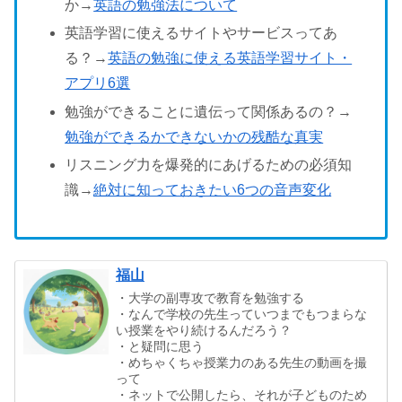
か→
英語の勉強法について
英語学習に使えるサイトやサービスってあ
る？→
英語の勉強に使える英語学習サイト・
アプリ6選
勉強ができることに遺伝って関係あるの？→
勉強ができるかできないかの残酷な真実
リスニング力を爆発的にあげるための必須知
識→
絶対に知っておきたい6つの音声変化
福山
・大学の副専攻で教育を勉強する
・なんで学校の先生っていつまでもつまらな
い授業をやり続けるんだろう？
・と疑問に思う
・めちゃくちゃ授業力のある先生の動画を撮
って
・ネットで公開したら、それが子どものため