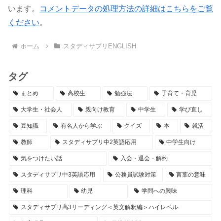
います。
コメントデータの処理方法の詳細はこちらをご覧
ください
。
ホーム
スタディサプリENGLISH
タグ
まとめ
高校生
勉強法
子育て・育児
大学生・社会人
親向け教育
中学生
学び直し
豆知識
有名人から学ぶ
クイズ
本
就活
教師
スタディサプリ中2英語応用
中学生向け
気をつけたい話
入会・退会・解約
スタディサプリ中3英語応用
公務員試験対策
言葉の意味
理科
幼児
学問への興味
スタディサプリ高3リーディング＜英文解釈編＞ハイレベル