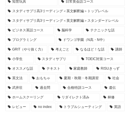
知育玩具
日常英会話コース
スタディサプリ高3リーディング＜英文解釈編＞トップレベル
スタディサプリ高3リーディング＜英文解釈編＞スタンダードレベル
ビジネス英話コース
脳科学
テクニックな話
プログラミング
ドワンゴ学園（N高・N中）
GRIT（やり抜く力）
考えごと
なるほど！な話
講師
小学生
スタディサプリ
TOEIC対策コース
オススメな話
テキスト
家庭教師
RISUきっず
英文法
おもちゃ
夏期・秋期・冬期講習
社会
武井壮
過去問
合格特訓コース
遺伝
ホームスクーリング
リダイレクト済み
林修
レビュー
no index
トラブルシューティング
英語