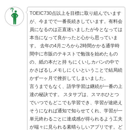
TOEIC730点以上を目標に取り組んでいます
が、今までで一番長続きしています。有料会
員になるのは正直迷いましたが今となっては
本当になって良かったと心から思っていま
す。 去年の4月ごろから2時間かかる通学時
間中に市販のテキストで勉強を始めたもの
の、紙の本だと持 ちにくいしカバンの中で
かさばるしメモしにくいということで結局続
かず一ヶ月で挫折してしまいました。
言うまでもなく、語学学習は継続が一番の上
達の秘訣です。 スタサプは、スマホひとつ
でいつでもどこでも学習でき、学習が途絶え
そうになれば通知で知らせてくれ、学習が一
単元終わるごとに達成感が得られるよう工夫
が端々に見られる素晴らしいアプリです。ど