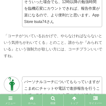
そういった場合でも、12時以降の勉強時間
を臨機応変にカウントできれば、報告作業が
楽になるので、より便利だと思います。App
Store tsuta74さん
「コーチがついているおかげで、やらなければならないと
いう気持ちがわいてくる」とのこと。誰からか『みられて
いる』という強制力が欲しい方には、コーチプランいいで
すね。
パーソナルコーチについてもらっていますが
こまめにチャットや電話で進捗報告を行うこ
とで、モチベーションを保つことができま
す。また、自分の今のレベルに応じて勉強プ
メニュー
ホーム
検索
トップ
サイドバー