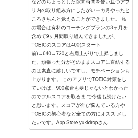
などのちょっとした隙間時間を使い且つアプ
リ内の取り組み方にしたがいーカ月やったと
ころきちんと覚えることができました。 私
の場合は有料のコーチングプランの3ヶ月を
含めて9ヶ月間取り組んできましたが、
TOEICのスコアは400(スタート
前)→640→720と右肩上がりで上昇しまし
た。頑張った分がそのままスコアに直結する
のは素直に嬉しいですし、モチベーションも
上がります。 このアプリでTOEIC対策をし
ていけば、900点台も夢じゃないとわかった
のでフルスコアを取るま で今後も続けたい
と思います。スコアが伸び悩んでいる方や
TOEICの初心者など全ての方にオスス メし
たいです。App Store yukidropさん