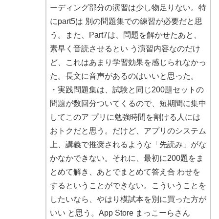
ーディング部分の演習は少し物足りない。特
にpart5は 別の問題集での練習が必要だと思
う。また、Part7は、問題を解かせたあと、
素早く音読させるとい う演習内容なのだけ
ど、これはあまり学習効果を感じられなかっ
た。長文に音声があるのはいいと思った。
・実践問題集は、試験と同じ200題セットの
問題が数回分ついてくるので、短期間に集中
してこのア プリに勉強時間を割ける人には
おトクだと思う。だけど、アプリのシステム
上、講義で推奨されるような「先読み」がな
かなかできない。それに、最初に200題をま
とめて解き、あとでまとめて答え合 わせを
するということができない。こういうことを
したいなら、やはり模試本を別に買った方が
いい と思う。App Store まっこーらさん