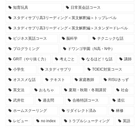
知育玩具
日常英会話コース
スタディサプリ高3リーディング＜英文解釈編＞トップレベル
スタディサプリ高3リーディング＜英文解釈編＞スタンダードレベル
ビジネス英話コース
脳科学
テクニックな話
プログラミング
ドワンゴ学園（N高・N中）
GRIT（やり抜く力）
考えごと
なるほど！な話
講師
小学生
スタディサプリ
TOEIC対策コース
オススメな話
テキスト
家庭教師
RISUきっず
英文法
おもちゃ
夏期・秋期・冬期講習
社会
武井壮
過去問
合格特訓コース
遺伝
ホームスクーリング
リダイレクト済み
林修
レビュー
no index
トラブルシューティング
英語