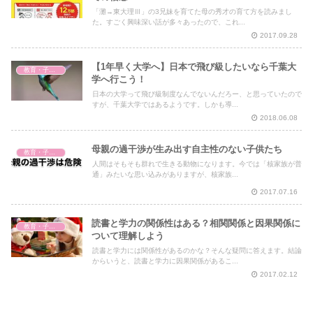
「灘→東大理Ⅲ」の3兄妹を育てた母の秀才の育て方を読みまし
た。すごく興味深い話が多々あったので、これ...
2017.09.28
【1年早く大学へ】日本で飛び級したいなら千葉大
教育・子育て
学へ行こう！
日本の大学って飛び級制度なんでないんだろー、と思っていたので
すが、千葉大学ではあるようです。しかも導...
2018.06.08
母親の過干渉が生み出す自主性のない子供たち
教育・子育て
人間はそもそも群れで生きる動物になります。今では「核家族が普
通」みたいな思い込みがありますが、核家族...
2017.07.16
読書と学力の関係性はある？相関関係と因果関係に
教育・子育て
ついて理解しよう
読書と学力には関係性があるのかな？そんな疑問に答えます。結論
からいうと、読書と学力に因果関係があるこ...
2017.02.12