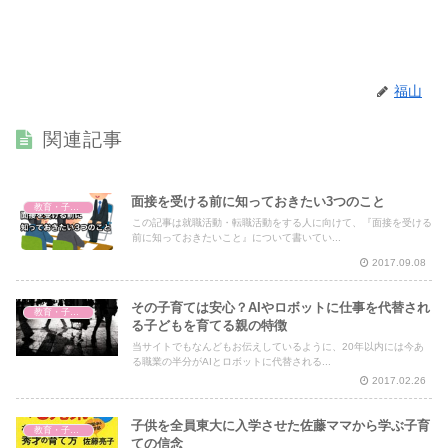
福山
関連記事
面接を受ける前に知っておきたい3つのこと
教育・子育て
この記事は就職活動・転職活動をする人に向けて、『面接を受ける
前に知っておきたいこと』について書いてい...
2017.09.08
その子育ては安心？AIやロボットに仕事を代替され
教育・子育て
る子どもを育てる親の特徴
当サイトでもなんどもお伝えしているように、20年以内には今あ
る職業の半分がAIとロボットに代替される...
2017.02.26
子供を全員東大に入学させた佐藤ママから学ぶ子育
教育・子育て
ての信念