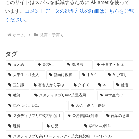
このサイトはスパムを低減するために Akismet を使って
います。
コメントデータの処理方法の詳細はこちらをご覧
ください
。
ホーム
教育・子育て
タグ
まとめ
高校生
勉強法
子育て・育児
大学生・社会人
親向け教育
中学生
学び直し
豆知識
有名人から学ぶ
クイズ
本
就活
教師
スタディサプリ中2英語応用
中学生向け
気をつけたい話
入会・退会・解約
スタディサプリ中3英語応用
公務員試験対策
言葉の意味
理科
幼児
学問への興味
スタディサプリ高3リーディング＜英文解釈編＞ハイレベル