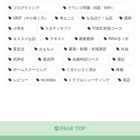
プログラミング
ドワンゴ学園（N高・N中）
GRIT（やり抜く力）
考えごと
なるほど！な話
講師
小学生
スタディサプリ
TOEIC対策コース
オススメな話
テキスト
家庭教師
RISUきっず
英文法
おもちゃ
夏期・秋期・冬期講習
社会
武井壮
過去問
合格特訓コース
遺伝
ホームスクーリング
リダイレクト済み
林修
レビュー
no index
トラブルシューティング
英語
PAGE TOP