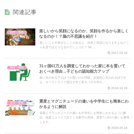
関連記事
楽しいから笑顔になるのか、笑顔を作るから楽しく
雑学・教養
なるのか！？脳の不思議を紹介！
楽しいことや幸せなことがあると、自然と笑顔になりますよね？じ
ゃあ逆ではどうなるのでしょうか？ Mr....
2017.03.18
31ヶ国61万人を調査してわかった家に本を置いて
雑学・教養
おくべき理由→子どもの認知能力アップ
家に本がある子のほうが賢いのか問題。定期的に言われる話です
な。オーストラリア国立大学と米ネバダ大学の...
2018.10.19
震度とマグニチュードの違いを中学生にも簡単にわ
雑学・教養
かるように解説
震度とマグニチュードの違いを中学生にも簡単にわかるように解
説。地震ニュースで出てくる数字の意味、震度7とM7の違いも整理
します。
2026.05.18