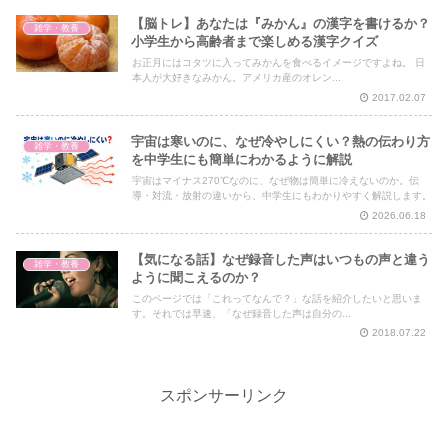
【脳トレ】あなたは『みかん』の漢字を書けるか？
雑学・教養
小学生から高齢者まで楽しめる漢字クイズ
お正月にはコタツに入ってみかんを食べるイメージですよね。 日
本人が大好きなみかん。アメリカ産のオレン...
2017.02.07
宇宙は寒いのに、なぜ冷やしにくい？熱の伝わり方
雑学・教養
を中学生にも簡単にわかるように解説
宇宙はマイナス270℃なのに、なぜ物は簡単に冷えないのか。伝
導・対流・放射の違いから、中学生にもわかりやすく解説します。
2026.06.18
【気になる話】なぜ録音した声はいつもの声と違う
雑学・教養
ように聞こえるのか？
このページでは「これってなんで？」な話を紹介したいと思いま
す。それでは早速、「なぜ録音した声は自分の...
2018.07.22
スポンサーリンク