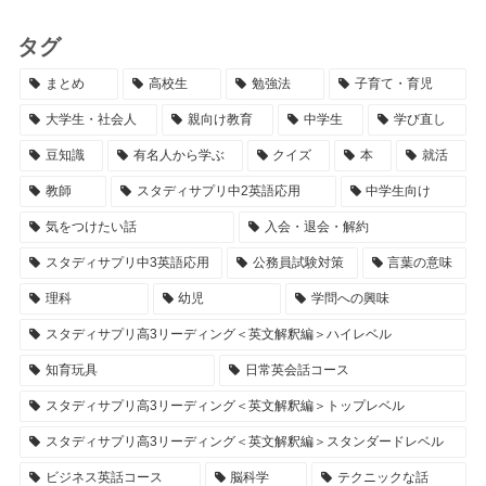
タグ
まとめ
高校生
勉強法
子育て・育児
大学生・社会人
親向け教育
中学生
学び直し
豆知識
有名人から学ぶ
クイズ
本
就活
教師
スタディサプリ中2英語応用
中学生向け
気をつけたい話
入会・退会・解約
スタディサプリ中3英語応用
公務員試験対策
言葉の意味
理科
幼児
学問への興味
スタディサプリ高3リーディング＜英文解釈編＞ハイレベル
知育玩具
日常英会話コース
スタディサプリ高3リーディング＜英文解釈編＞トップレベル
スタディサプリ高3リーディング＜英文解釈編＞スタンダードレベル
ビジネス英話コース
脳科学
テクニックな話