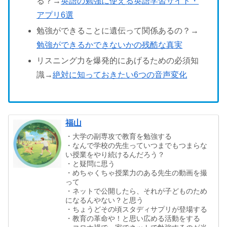
る？→
英語の勉強に使える英語学習サイト・
アプリ6選
勉強ができることに遺伝って関係あるの？→
勉強ができるかできないかの残酷な真実
リスニング力を爆発的にあげるための必須知
識→
絶対に知っておきたい6つの音声変化
福山
・大学の副専攻で教育を勉強する
・なんで学校の先生っていつまでもつまらな
い授業をやり続けるんだろう？
・と疑問に思う
・めちゃくちゃ授業力のある先生の動画を撮
って
・ネットで公開したら、それが子どものため
になるんやない？と思う
・ちょうどその頃スタディサプリが登場する
・教育の革命や！と思い広める活動をする