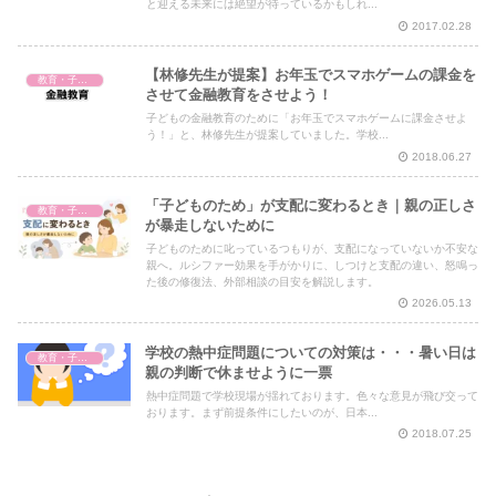
と迎える未来には絶望が待っているかもしれ...
2017.02.28
【林修先生が提案】お年玉でスマホゲームの課金を
教育・子育て
させて金融教育をさせよう！
子どもの金融教育のために「お年玉でスマホゲームに課金させよ
う！」と、林修先生が提案していました。学校...
2018.06.27
「子どものため」が支配に変わるとき｜親の正しさ
教育・子育て
が暴走しないために
子どものために叱っているつもりが、支配になっていないか不安な
親へ。ルシファー効果を手がかりに、しつけと支配の違い、怒鳴っ
た後の修復法、外部相談の目安を解説します。
2026.05.13
学校の熱中症問題についての対策は・・・暑い日は
教育・子育て
親の判断で休ませように一票
熱中症問題で学校現場が揺れております。色々な意見が飛び交って
おります。まず前提条件にしたいのが、日本...
2018.07.25