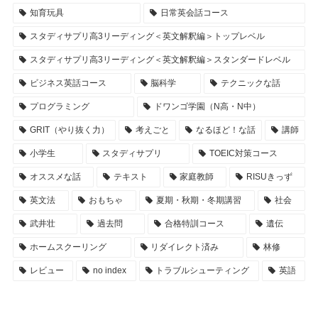
知育玩具
日常英会話コース
スタディサプリ高3リーディング＜英文解釈編＞トップレベル
スタディサプリ高3リーディング＜英文解釈編＞スタンダードレベル
ビジネス英話コース
脳科学
テクニックな話
プログラミング
ドワンゴ学園（N高・N中）
GRIT（やり抜く力）
考えごと
なるほど！な話
講師
小学生
スタディサプリ
TOEIC対策コース
オススメな話
テキスト
家庭教師
RISUきっず
英文法
おもちゃ
夏期・秋期・冬期講習
社会
武井壮
過去問
合格特訓コース
遺伝
ホームスクーリング
リダイレクト済み
林修
レビュー
no index
トラブルシューティング
英語