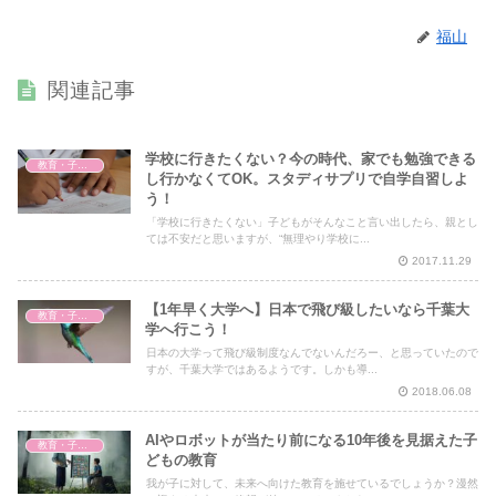
福山
関連記事
学校に行きたくない？今の時代、家でも勉強できる
教育・子育て
し行かなくてOK。スタディサプリで自学自習しよ
う！
「学校に行きたくない」子どもがそんなこと言い出したら、親とし
ては不安だと思いますが、“無理やり学校に...
2017.11.29
【1年早く大学へ】日本で飛び級したいなら千葉大
教育・子育て
学へ行こう！
日本の大学って飛び級制度なんでないんだろー、と思っていたので
すが、千葉大学ではあるようです。しかも導...
2018.06.08
AIやロボットが当たり前になる10年後を見据えた子
教育・子育て
どもの教育
我が子に対して、未来へ向けた教育を施せているでしょうか？漫然