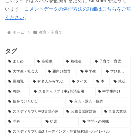
このサイトはスパムを低減するために Akismet を使って
います。
コメントデータの処理方法の詳細はこちらをご覧
ください
。
ホーム
教育・子育て
タグ
まとめ
高校生
勉強法
子育て・育児
大学生・社会人
親向け教育
中学生
学び直し
豆知識
有名人から学ぶ
クイズ
本
就活
教師
スタディサプリ中2英語応用
中学生向け
気をつけたい話
入会・退会・解約
スタディサプリ中3英語応用
公務員試験対策
言葉の意味
理科
幼児
学問への興味
スタディサプリ高3リーディング＜英文解釈編＞ハイレベル