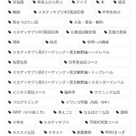
豆知識
有名人から学ぶ
クイズ
本
就活
教師
スタディサプリ中2英語応用
中学生向け
気をつけたい話
入会・退会・解約
スタディサプリ中3英語応用
公務員試験対策
言葉の意味
理科
幼児
学問への興味
スタディサプリ高3リーディング＜英文解釈編＞ハイレベル
知育玩具
日常英会話コース
スタディサプリ高3リーディング＜英文解釈編＞トップレベル
スタディサプリ高3リーディング＜英文解釈編＞スタンダードレベル
ビジネス英話コース
脳科学
テクニックな話
プログラミング
ドワンゴ学園（N高・N中）
GRIT（やり抜く力）
考えごと
なるほど！な話
講師
小学生
スタディサプリ
TOEIC対策コース
オススメな話
テキスト
家庭教師
RISUきっず