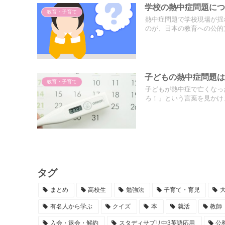
学校の熱中症問題に
教育・子育て
熱中症問題で学校現場が揺
のが、日本の教育への公的支
子どもの熱中症問題
教育・子育て
子どもが熱中症で亡くなっ
ろ！」という言葉を見かけま
タグ
まとめ
高校生
勉強法
子育て・育児
有名人から学ぶ
クイズ
本
就活
教師
入会・退会・解約
スタディサプリ中3英語応用
公