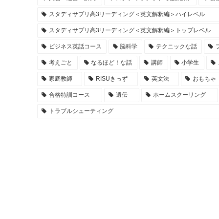
スタディサプリ高3リーディング＜英文解釈編＞ハイレベル
スタディサプリ高3リーディング＜英文解釈編＞トップレベル
ビジネス英話コース
脳科学
テクニックな話
考えごと
なるほど！な話
講師
小学生
家庭教師
RISUきっず
英文法
おもちゃ
合格特訓コース
遺伝
ホームスクーリング
トラブルシューティング