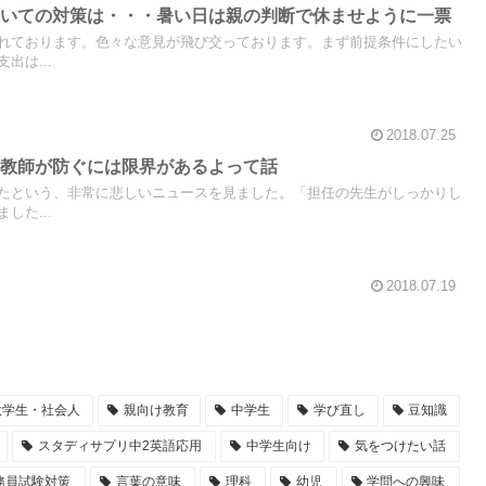
ついての対策は・・・暑い日は親の判断で休ませように一票
れております。色々な意見が飛び交っております。まず前提条件にしたい
出は...
2018.07.25
は教師が防ぐには限界があるよって話
たという、非常に悲しいニュースを見ました。「担任の先生がしっかりし
した...
2018.07.19
大学生・社会人
親向け教育
中学生
学び直し
豆知識
スタディサプリ中2英語応用
中学生向け
気をつけたい話
務員試験対策
言葉の意味
理科
幼児
学問への興味