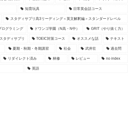
知育玩具
日常英会話コース
スタディサプリ高3リーディング＜英文解釈編＞スタンダードレベル
プログラミング
ドワンゴ学園（N高・N中）
GRIT（やり抜く力）
スタディサプリ
TOEIC対策コース
オススメな話
テキスト
夏期・秋期・冬期講習
社会
武井壮
過去問
リダイレクト済み
林修
レビュー
no index
英語