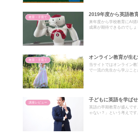
2019年度から英語教
教育・子育て
来年度から学校教育にAI
成果が期待できるのでしょう.
オンライン教育が生
教育・子育て
当サイトではオンライン教
で一流の先生から学ぶことが
子どもに英語を学ば
講座レビュー
英語の早期教育が盛んです
ゃない？」という考えです。