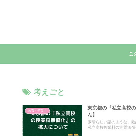
こ
考えごと
東京都の『私立高校
教育・子育て
ん】
素晴らしい話のような、微
私立高校授業料の実質無償化