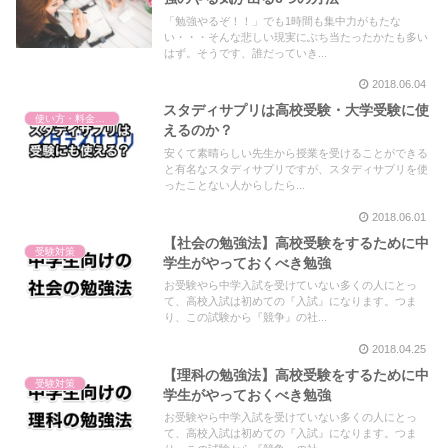
「勉強やるぞ！！」でも1時間も集中力がもたな
い・・・そんな悲しい現実にぶち当たったかたも多い
はず。そうです、誰だっていき...
2018.06.04
スタディサプリは高校受験・大学受験に使
使い方・料金・解約
えるのか？
安くて素晴らしい先生から授業を受けることができる
と有名なスタディサプリですが、スタディサプリを使
ったことない人からしたら...
2018.06.01
【社会の勉強法】高校受験をするために中
受験対策
学生がやっておくべき勉強
お受験やら中学入試を受けていない多くの人にとっ
て、高校入試は初めての『入試』になります。つま
り、この試験から『競争』の社...
2018.04.25
【理科の勉強法】高校受験をするために中
受験対策
学生がやっておくべき勉強
お受験やら中学入試を受けていない多くの人にとっ
て、高校入試は初めての『入試』になります。つま