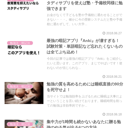
タディサプリを使えば塾・予備校同様に勉
強できます
お金がなくて子どもを塾や予備校に通わせることがで
きない・・・。確かに今の受験システムだと塾や予備
校に通わずして、いい大学...
2018.06.27
最強の暗記アプリ『Anki』が凄すぎる！
勉強法・暗記法
試験対策・単語暗記など忘れたくないもの
は全てぶち込め！
今回の記事では最強の暗記アプリ『Anki』をご紹介し
たいと思います。このアプリ、まじでやばいです！使
わないのが信じられな...
2018.06.21
勉強の質を高めるためには睡眠直後の90分
勉強法・暗記法
を死守せよ！
当サイトでは勉強効率を上げるために睡眠は大事だよ
ーということを言い続けております。睡眠時間を削っ
ての勉強は非効率的ですか...
2018.06.18
集中力が1時間も続かないあなたに贈る勉
勉強法・暗記法
強のやる気が出る6つの方法