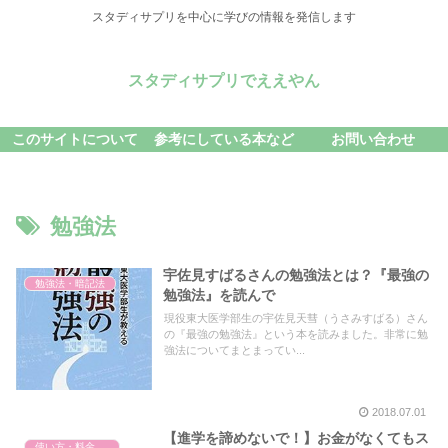
スタディサプリを中心に学びの情報を発信します
スタディサプリでええやん
このサイトについて
参考にしている本など
お問い合わせ
勉強法
宇佐見すばるさんの勉強法とは？『最強の
勉強法・暗記法
勉強法』を読んで
現役東大医学部生の宇佐見天彗（うさみすばる）さん
の『最強の勉強法』という本を読みました。非常に勉
強法についてまとまってい...
2018.07.01
【進学を諦めないで！】お金がなくてもス
使い方・料金・解約