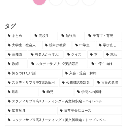
へ
タグ
まとめ
高校生
勉強法
子育て・育児
大学生・社会人
親向け教育
中学生
学び直し
豆知識
有名人から学ぶ
クイズ
本
就活
教師
スタディサプリ中2英語応用
中学生向け
気をつけたい話
入会・退会・解約
スタディサプリ中3英語応用
公務員試験対策
言葉の意味
理科
幼児
学問への興味
スタディサプリ高3リーディング＜英文解釈編＞ハイレベル
知育玩具
日常英会話コース
スタディサプリ高3リーディング＜英文解釈編＞トップレベル