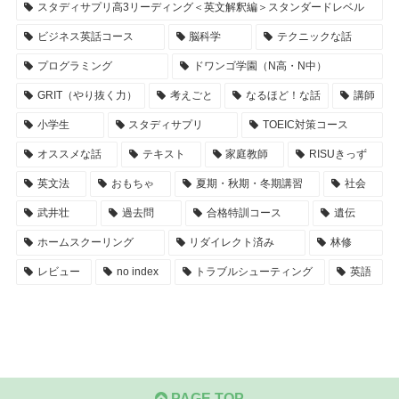
スタディサプリ高3リーディング＜英文解釈編＞スタンダードレベル
ビジネス英話コース
脳科学
テクニックな話
プログラミング
ドワンゴ学園（N高・N中）
GRIT（やり抜く力）
考えごと
なるほど！な話
講師
小学生
スタディサプリ
TOEIC対策コース
オススメな話
テキスト
家庭教師
RISUきっず
英文法
おもちゃ
夏期・秋期・冬期講習
社会
武井壮
過去問
合格特訓コース
遺伝
ホームスクーリング
リダイレクト済み
林修
レビュー
no index
トラブルシューティング
英語
PAGE TOP