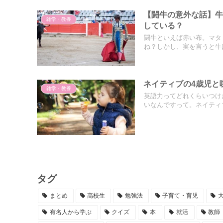
【闘牛の意外な話】
雑学・教養
している？
闘牛といえば赤い布。マタ
ね？しかし、実を言うと牛は
ネイティブの4歳児と
雑学・教養
英語力ってどれくらいつけ
いなんですって。ネイティブ
タグ
まとめ
高校生
勉強法
子育て・育児
有名人から学ぶ
クイズ
本
就活
教師