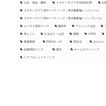
入会・退会・解約
スタディサプリ中3英語応用
公
スタディサプリ高3リーディング＜英文解釈編＞ハイレベル
スタディサプリ高3リーディング＜英文解釈編＞トップレベル
ビジネス英話コース
脳科学
テクニックな話
考えごと
なるほど！な話
講師
小学生
家庭教師
RISUきっず
英文法
おもちゃ
合格特訓コース
遺伝
ホームスクーリング
トラブルシューティング