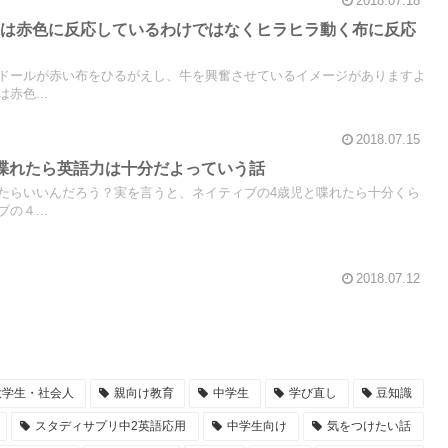
2018.07.18
牛は赤色に反応しているわけではなくヒラヒラ動く布に反応
ドールが赤い布をひるがえし、牛を興奮させているイメージがありますよ
赤色...
2018.07.15
喋れたら英語力は十分だよっていう話
たらいいんだろう？実を言うと、ネイティブの4歳児と喋れたら十分くら
の４...
2018.07.12
大学生・社会人
親向け教育
中学生
学び直し
豆知識
スタディサプリ中2英語応用
中学生向け
気をつけたい話