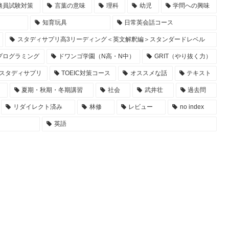
務員試験対策
言葉の意味
理科
幼児
学問への興味
知育玩具
日常英会話コース
スタディサプリ高3リーディング＜英文解釈編＞スタンダードレベル
プログラミング
ドワンゴ学園（N高・N中）
GRIT（やり抜く力）
スタディサプリ
TOEIC対策コース
オススメな話
テキスト
夏期・秋期・冬期講習
社会
武井壮
過去問
リダイレクト済み
林修
レビュー
no index
英語