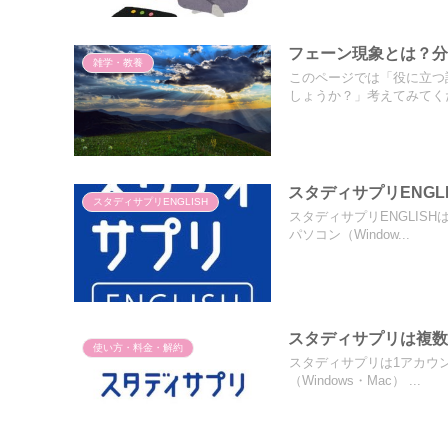
フェーン現象とは？
雑学・教養
このページでは「役に立つ
しょうか？」考えてみてくだ
スタディサプリENGL
スタディサプリENGLISH
スタディサプリENGLIS
パソコン（Window...
スタディサプリは複
使い方・料金・解約
スタディサプリは1アカウ
（Windows・Mac） ...