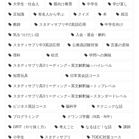
大学生・社会人
親向け教育
中学生
学び直し
豆知識
有名人から学ぶ
クイズ
本
就活
教師
スタディサプリ中2英語応用
中学生向け
気をつけたい話
入会・退会・解約
スタディサプリ中3英語応用
公務員試験対策
言葉の意味
理科
幼児
学問への興味
スタディサプリ高3リーディング＜英文解釈編＞ハイレベル
知育玩具
日常英会話コース
スタディサプリ高3リーディング＜英文解釈編＞トップレベル
スタディサプリ高3リーディング＜英文解釈編＞スタンダードレベル
ビジネス英話コース
脳科学
テクニックな話
プログラミング
ドワンゴ学園（N高・N中）
GRIT（やり抜く力）
考えごと
なるほど！な話
講師
小学生
スタディサプリ
TOEIC対策コース