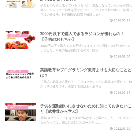
子どものために叱っているつもりが、支配になっていないか不安な
親へ。ルシファー効果を手がかりに、しつけと支配の違い、怒鳴っ
た後の修復法、外部相談の目安を解説します。
2026.05.13
3000円以下で購入できるラジコンが優れもの！
教育・子育て
【子供のおもちゃ】
3000円以下で購入できる子供へのおもちゃの優れもの見つけちゃ
いました。両輪の軸が回転するので、階段...
2019.03.06
英語教育やプログラミング教育よりも大切なことと
教育・子育て
は？
「英語の勉強は必要だ！」「プログラミングの勉強は必要だ！」確
かにその通りです。否定する気は全くありま...
2018.05.14
子供を運動嫌いにさせないために知っておきたいこ
教育・子育て
と【武井壮から学ぶ】
運動/スポーツって好きですか?私はずっと嫌いでした。でも大人に
なった今では、週に3回ほどスポーツをし...
2022.09.29