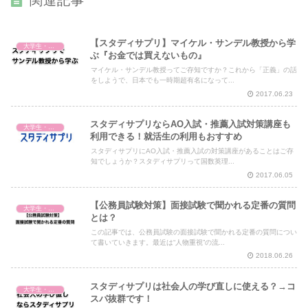
関連記事
【スタディサプリ】マイケル・サンデル教授から学
大学生・社会人・学び直し
ぶ『お金では買えないもの』
マイケル・サンデル教授ってご存知ですか？これから「正義」の話
をしようで、日本でも一時期超有名になって...
2017.06.23
スタディサプリならAO入試・推薦入試対策講座も
大学生・社会人・学び直し
利用できる！就活生の利用もおすすめ
スタディサプリにAO入試・推薦入試の対策講座があることはご存
知でしょうか？スタディサプリって国数英理...
2017.06.05
【公務員試験対策】面接試験で聞かれる定番の質問
大学生・社会人・学び直し
とは？
この記事では、公務員試験の面接試験で聞かれる定番の質問につい
て書いていきます。最近は“人物重視”の流...
2018.06.26
スタディサプリは社会人の学び直しに使える？→コ
大学生・社会人・学び直し
スパ抜群です！