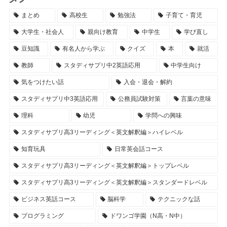
まとめ
高校生
勉強法
子育て・育児
大学生・社会人
親向け教育
中学生
学び直し
豆知識
有名人から学ぶ
クイズ
本
就活
教師
スタディサプリ中2英語応用
中学生向け
気をつけたい話
入会・退会・解約
スタディサプリ中3英語応用
公務員試験対策
言葉の意味
理科
幼児
学問への興味
スタディサプリ高3リーディング＜英文解釈編＞ハイレベル
知育玩具
日常英会話コース
スタディサプリ高3リーディング＜英文解釈編＞トップレベル
スタディサプリ高3リーディング＜英文解釈編＞スタンダードレベル
ビジネス英話コース
脳科学
テクニックな話
プログラミング
ドワンゴ学園（N高・N中）