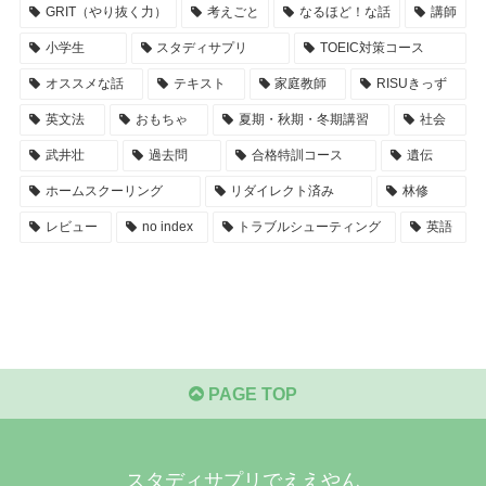
GRIT（やり抜く力）
考えごと
なるほど！な話
講師
小学生
スタディサプリ
TOEIC対策コース
オススメな話
テキスト
家庭教師
RISUきっず
英文法
おもちゃ
夏期・秋期・冬期講習
社会
武井壮
過去問
合格特訓コース
遺伝
ホームスクーリング
リダイレクト済み
林修
レビュー
no index
トラブルシューティング
英語
PAGE TOP
スタディサプリでええやん