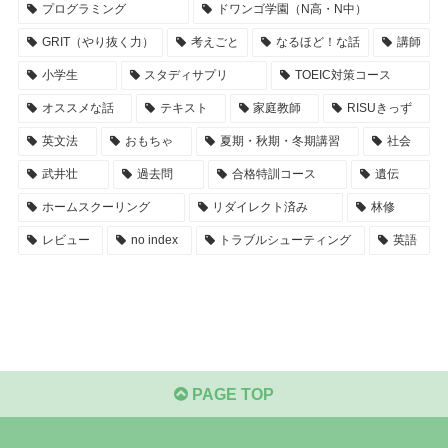
プログラミング
ドワンゴ学園（N高・N中）
GRIT（やり抜く力）
考えごと
なるほど！な話
講師
小学生
スタディサプリ
TOEIC対策コース
オススメな話
テキスト
家庭教師
RISUきっず
英文法
おもちゃ
夏期・秋期・冬期講習
社会
武井壮
過去問
合格特訓コース
遺伝
ホームスクーリング
リダイレクト済み
林修
レビュー
no index
トラブルシューティング
英語
PAGE TOP