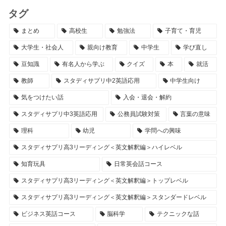
タグ
まとめ
高校生
勉強法
子育て・育児
大学生・社会人
親向け教育
中学生
学び直し
豆知識
有名人から学ぶ
クイズ
本
就活
教師
スタディサプリ中2英語応用
中学生向け
気をつけたい話
入会・退会・解約
スタディサプリ中3英語応用
公務員試験対策
言葉の意味
理科
幼児
学問への興味
スタディサプリ高3リーディング＜英文解釈編＞ハイレベル
知育玩具
日常英会話コース
スタディサプリ高3リーディング＜英文解釈編＞トップレベル
スタディサプリ高3リーディング＜英文解釈編＞スタンダードレベル
ビジネス英話コース
脳科学
テクニックな話