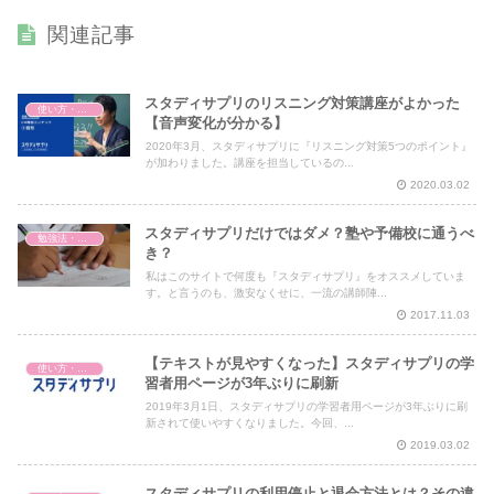
関連記事
スタディサプリのリスニング対策講座がよかった
使い方・料金・解約
【音声変化が分かる】
2020年3月、スタディサプリに『リスニング対策5つのポイント』
が加わりました。講座を担当しているの...
2020.03.02
スタディサプリだけではダメ？塾や予備校に通うべ
勉強法・暗記法
き？
私はこのサイトで何度も『スタディサプリ』をオススメしていま
す。と言うのも、激安なくせに、一流の講師陣...
2017.11.03
【テキストが見やすくなった】スタディサプリの学
使い方・料金・解約
習者用ページが3年ぶりに刷新
2019年3月1日、スタディサプリの学習者用ページが3年ぶりに刷
新されて使いやすくなりました。今回、...
2019.03.02
スタディサプリの利用停止と退会方法とは？その違