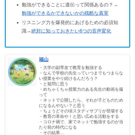
勉強ができることに遺伝って関係あるの？→
勉強ができるかできないかの残酷な真実
リスニング力を爆発的にあげるための必須知
識→
絶対に知っておきたい6つの音声変化
福山
・大学の副専攻で教育を勉強する
・なんで学校の先生っていつまでもつまらな
い授業をやり続けるんだろう？
・と疑問に思う
・めちゃくちゃ授業力のある先生の動画を撮
って
・ネットで公開したら、それが子どものため
になるんやない？と思う
・ちょうどその頃スタディサプリが登場する
・教育の革命や！と思い広める活動をする
・コロナ禍で、家でネットで勉強するのが当
たり前の時代になる
・その結果…