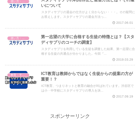
使い方・料金・解約
いについて
スタディサプリの退会の仕方がよく分からない・・・。その疑問に
お答えします。スタディサプリの退会方法っ...
2017.06.01
第一志望の大学に合格する生徒の特徴とは？【スタ
使い方・料金・解約
ディサプリのコーチの調査】
スタディサプリを利用している生徒を調査した結果、第一志望に合
格する生徒の共通点が分かりました。今回『...
2019.03.29
ICT教育は教師からではなく生徒からの提案の方が
教育・子育て
重要！？
ICT教育、つまりネットと教育の融合が叫ばれています。渋谷区で
は小・中学校にスタディサプリの導入を決...
2017.09.19
スポンサーリンク