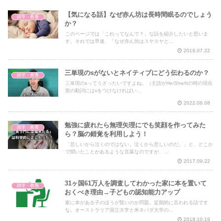
【気になる話】なぜ赤ん坊は長時間眠るのでしょう
雑学・教養
か？
このページでは「これってなんで？」な話を紹介したいと思いま
す。それでは早速、「なぜ赤ん坊はスヤスヤと...
2018.07.22
三単現のsがないとネイティブにどう伝わるのか？
雑学・教養
三単現のsってうざったいですよね。（主語がHe/She/Itの時の現在
形の動詞にはsをつけなければい...
2022.06.08
勉強に疲れたら無理矢理にでも笑顔を作ってみた
雑学・教養
ら？脳の錯覚を利用しよう！
「悲しいから泣くのではない。泣くから悲しいのだ。」と、どこか
で聞いたことがあるような言葉なのですが、...
2017.09.22
31ヶ国61万人を調査してわかった家に本を置いて
雑学・教養
おくべき理由→子どもの認知能力アップ
家に本がある子のほうが賢いのか問題。定期的に言われる話です
な。オーストラリア国立大学と米ネバダ大学の...
2018.10.19