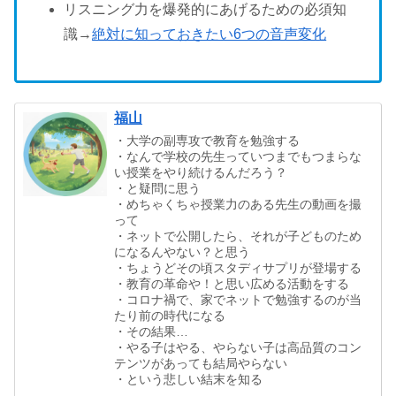
リスニング力を爆発的にあげるための必須知
識→
絶対に知っておきたい6つの音声変化
福山
・大学の副専攻で教育を勉強する
・なんで学校の先生っていつまでもつまらな
い授業をやり続けるんだろう？
・と疑問に思う
・めちゃくちゃ授業力のある先生の動画を撮
って
・ネットで公開したら、それが子どものため
になるんやない？と思う
・ちょうどその頃スタディサプリが登場する
・教育の革命や！と思い広める活動をする
・コロナ禍で、家でネットで勉強するのが当
たり前の時代になる
・その結果…
・やる子はやる、やらない子は高品質のコン
テンツがあっても結局やらない
・という悲しい結末を知る