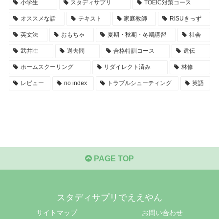
小学生
スタディサプリ
TOEIC対策コース
オススメな話
テキスト
家庭教師
RISUきっず
英文法
おもちゃ
夏期・秋期・冬期講習
社会
武井壮
過去問
合格特訓コース
遺伝
ホームスクーリング
リダイレクト済み
林修
レビュー
no index
トラブルシューティング
英語
PAGE TOP
スタディサプリでええやん
サイトマップ
お問い合わせ