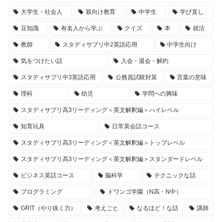
大学生・社会人
親向け教育
中学生
学び直し
豆知識
有名人から学ぶ
クイズ
本
就活
教師
スタディサプリ中2英語応用
中学生向け
気をつけたい話
入会・退会・解約
スタディサプリ中3英語応用
公務員試験対策
言葉の意味
理科
幼児
学問への興味
スタディサプリ高3リーディング＜英文解釈編＞ハイレベル
知育玩具
日常英会話コース
スタディサプリ高3リーディング＜英文解釈編＞トップレベル
スタディサプリ高3リーディング＜英文解釈編＞スタンダードレベル
ビジネス英話コース
脳科学
テクニックな話
プログラミング
ドワンゴ学園（N高・N中）
GRIT（やり抜く力）
考えごと
なるほど！な話
講師