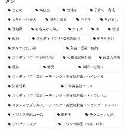
タグ
まとめ
高校生
勉強法
子育て・育児
大学生・社会人
親向け教育
中学生
学び直し
豆知識
有名人から学ぶ
クイズ
本
就活
教師
スタディサプリ中2英語応用
中学生向け
気をつけたい話
入会・退会・解約
スタディサプリ中3英語応用
公務員試験対策
言葉の意味
理科
幼児
学問への興味
スタディサプリ高3リーディング＜英文解釈編＞ハイレベル
知育玩具
日常英会話コース
スタディサプリ高3リーディング＜英文解釈編＞トップレベル
スタディサプリ高3リーディング＜英文解釈編＞スタンダードレベル
ビジネス英話コース
脳科学
テクニックな話
プログラミング
ドワンゴ学園（N高・N中）