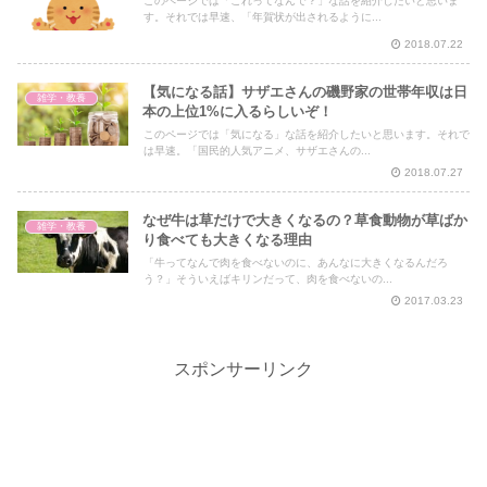
このページでは「これってなんで？」な話を紹介したいと思いま
す。それでは早速、「年賀状が出されるように...
2018.07.22
【気になる話】サザエさんの磯野家の世帯年収は日
雑学・教養
本の上位1%に入るらしいぞ！
このページでは「気になる」な話を紹介したいと思います。それで
は早速。「国民的人気アニメ、サザエさんの...
2018.07.27
なぜ牛は草だけで大きくなるの？草食動物が草ばか
雑学・教養
り食べても大きくなる理由
「牛ってなんで肉を食べないのに、あんなに大きくなるんだろ
う？」そういえばキリンだって、肉を食べないの...
2017.03.23
スポンサーリンク