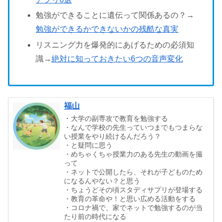
勉強ができることに遺伝って関係あるの？→
勉強ができるかできないかの残酷な真実
リスニング力を爆発的にあげるための必須知
識→
絶対に知っておきたい6つの音声変化
福山
・大学の副専攻で教育を勉強する
・なんで学校の先生っていつまでもつまらな
い授業をやり続けるんだろう？
・と疑問に思う
・めちゃくちゃ授業力のある先生の動画を撮
って
・ネットで公開したら、それが子どものため
になるんやない？と思う
・ちょうどその頃スタディサプリが登場する
・教育の革命や！と思い広める活動をする
・コロナ禍で、家でネットで勉強するのが当
たり前の時代になる