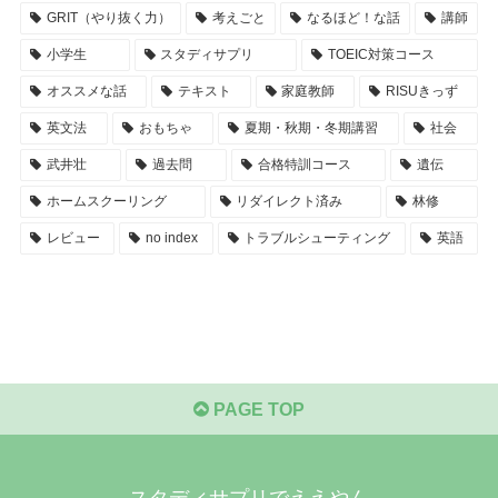
GRIT（やり抜く力）
考えごと
なるほど！な話
講師
小学生
スタディサプリ
TOEIC対策コース
オススメな話
テキスト
家庭教師
RISUきっず
英文法
おもちゃ
夏期・秋期・冬期講習
社会
武井壮
過去問
合格特訓コース
遺伝
ホームスクーリング
リダイレクト済み
林修
レビュー
no index
トラブルシューティング
英語
PAGE TOP