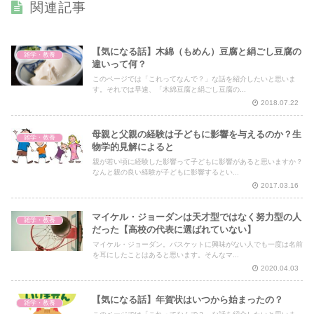
関連記事
【気になる話】木綿（もめん）豆腐と絹ごし豆腐の
雑学・教養
違いって何？
このページでは「これってなんで？」な話を紹介したいと思いま
す。それでは早速、「木綿豆腐と絹ごし豆腐の...
2018.07.22
母親と父親の経験は子どもに影響を与えるのか？生
雑学・教養
物学的見解によると
親が若い頃に経験した影響って子どもに影響があると思いますか？
なんと親の良い経験が子どもに影響するとい...
2017.03.16
マイケル・ジョーダンは天才型ではなく努力型の人
雑学・教養
だった【高校の代表に選ばれていない】
マイケル・ジョーダン。バスケットに興味がない人でも一度は名前
を耳にしたことはあると思います。そんなマ...
2020.04.03
【気になる話】年賀状はいつから始まったの？
雑学・教養