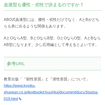
血液型も優性・劣性で決まるのですか？
ABO式血液型には、優性・劣性だけでなく、AとBがどち
らも表に出るような関係もあります。
AとOならA型、BとOならB型、OとOならO型、AとBなら
AB型になります。少し応用編として考えるとよいです。
参考URL
教育出版「『顕性形質』と『潜性形質』について」
https://www.kyoiku-
shuppan.co.jp/textbook/chuu/rika/document/ducu3/qa/qa-
019.html