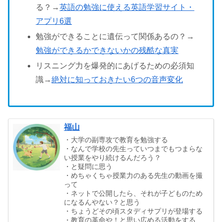
る？→
英語の勉強に使える英語学習サイト・
アプリ6選
勉強ができることに遺伝って関係あるの？→
勉強ができるかできないかの残酷な真実
リスニング力を爆発的にあげるための必須知
識→
絶対に知っておきたい6つの音声変化
福山
・大学の副専攻で教育を勉強する
・なんで学校の先生っていつまでもつまらな
い授業をやり続けるんだろう？
・と疑問に思う
・めちゃくちゃ授業力のある先生の動画を撮
って
・ネットで公開したら、それが子どものため
になるんやない？と思う
・ちょうどその頃スタディサプリが登場する
・教育の革命や！と思い広める活動をする