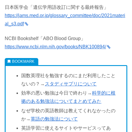
日本医学会「遺伝学用語改訂に関する最終報告」
https://jams.med.or.jp/glossary_committee/doc/2021materi
al_s3.pdf
NCBI Bookshelf「ABO Blood Group」
https://www.ncbi.nlm.nih.gov/books/NBK100894/
国数英理社を勉強するのにまだ利用したこと
ないの？→
スタディサプリについて
効率の悪い勉強は今日で終わり→
科学的に根
拠のある勉強法についてまとめてみた
なぜ学校の英語教師は教えてくれなかったの
か→
英語の勉強法について
英語学習に使えるサイトやサービスってあ