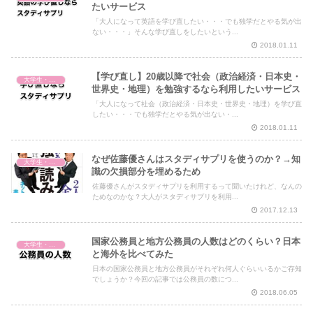
たいサービス
「大人になって英語を学び直したい・・・でも独学だとやる気が出
ない・・・」そんな学び直しをしたいという...
2018.01.11
【学び直し】20歳以降で社会（政治経済・日本史・
大学生・社会人・学び直し
世界史・地理）を勉強するなら利用したいサービス
「大人になって社会（政治経済・日本史・世界史・地理）を学び直
したい・・・でも独学だとやる気が出ない・...
2018.01.11
なぜ佐藤優さんはスタディサプリを使うのか？→知
大学生・社会人・学び直し
識の欠損部分を埋めるため
佐藤優さんがスタディサプリを利用するって聞いたけれど、なんの
ためなのかな？大人がスタディサプリを利用...
2017.12.13
国家公務員と地方公務員の人数はどのくらい？日本
大学生・社会人・学び直し
と海外を比べてみた
日本の国家公務員と地方公務員がそれぞれ何人ぐらいいるかご存知
でしょうか？今回の記事では公務員の数につ...
2018.06.05