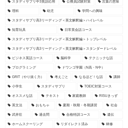
スタディサプリ中3英語応用
公務員試験対策
言葉の意味
理科
幼児
学問への興味
スタディサプリ高3リーディング＜英文解釈編＞ハイレベル
知育玩具
日常英会話コース
スタディサプリ高3リーディング＜英文解釈編＞トップレベル
スタディサプリ高3リーディング＜英文解釈編＞スタンダードレベル
ビジネス英話コース
脳科学
テクニックな話
プログラミング
ドワンゴ学園（N高・N中）
GRIT（やり抜く力）
考えごと
なるほど！な話
講師
小学生
スタディサプリ
TOEIC対策コース
オススメな話
テキスト
家庭教師
RISUきっず
英文法
おもちゃ
夏期・秋期・冬期講習
社会
武井壮
過去問
合格特訓コース
遺伝
ホームスクーリング
リダイレクト済み
林修