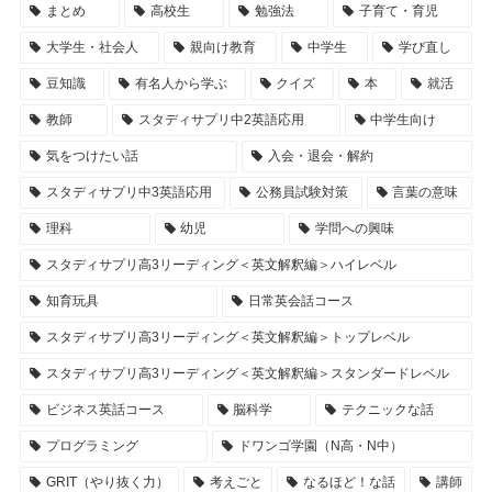
まとめ
高校生
勉強法
子育て・育児
大学生・社会人
親向け教育
中学生
学び直し
豆知識
有名人から学ぶ
クイズ
本
就活
教師
スタディサプリ中2英語応用
中学生向け
気をつけたい話
入会・退会・解約
スタディサプリ中3英語応用
公務員試験対策
言葉の意味
理科
幼児
学問への興味
スタディサプリ高3リーディング＜英文解釈編＞ハイレベル
知育玩具
日常英会話コース
スタディサプリ高3リーディング＜英文解釈編＞トップレベル
スタディサプリ高3リーディング＜英文解釈編＞スタンダードレベル
ビジネス英話コース
脳科学
テクニックな話
プログラミング
ドワンゴ学園（N高・N中）
GRIT（やり抜く力）
考えごと
なるほど！な話
講師