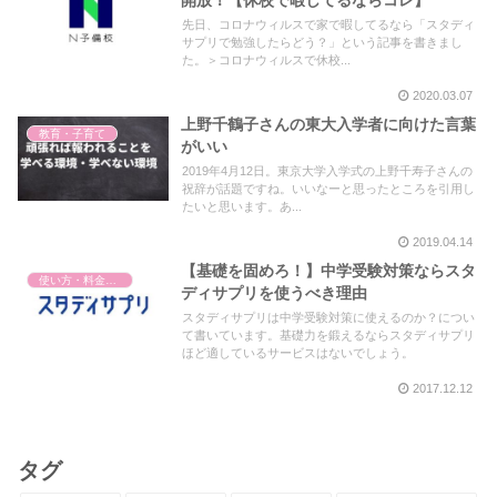
先日、コロナウィルスで家で暇してるなら「スタディ
サプリで勉強したらどう？」という記事を書きまし
た。＞コロナウィルスで休校...
2020.03.07
上野千鶴子さんの東大入学者に向けた言葉
教育・子育て
がいい
2019年4月12日。東京大学入学式の上野千寿子さんの
祝辞が話題ですね。いいなーと思ったところを引用し
たいと思います。あ...
2019.04.14
【基礎を固めろ！】中学受験対策ならスタ
使い方・料金・解約
ディサプリを使うべき理由
スタディサプリは中学受験対策に使えるのか？につい
て書いています。基礎力を鍛えるならスタディサプリ
ほど適しているサービスはないでしょう。
2017.12.12
タグ