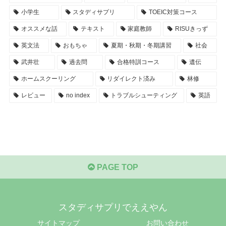
小学生
スタディサプリ
TOEIC対策コース
オススメな話
テキスト
家庭教師
RISUきっず
英文法
おもちゃ
夏期・秋期・冬期講習
社会
武井壮
過去問
合格特訓コース
遺伝
ホームスクーリング
リダイレクト済み
林修
レビュー
no index
トラブルシューティング
英語
PAGE TOP
スタディサプリでええやん
サイトマップ
お問い合わせ